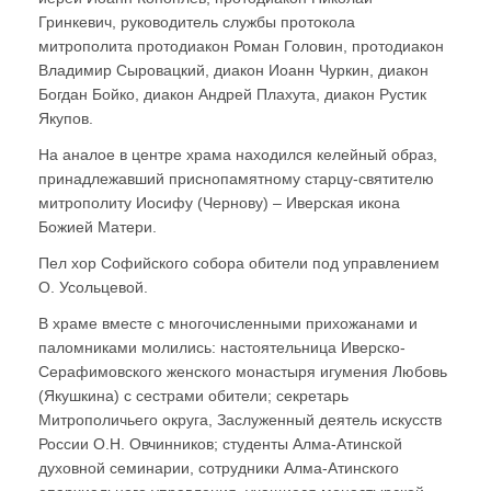
Гринкевич, руководитель службы протокола
митрополита протодиакон Роман Головин, протодиакон
Владимир Сыровацкий, диакон Иоанн Чуркин, диакон
Богдан Бойко, диакон Андрей Плахута, диакон Рустик
Якупов.
На аналое в центре храма находился келейный образ,
принадлежавший приснопамятному старцу-святителю
митрополиту Иосифу (Чернову) – Иверская икона
Божией Матери.
Пел хор Софийского собора обители под управлением
О. Усольцевой.
В храме вместе с многочисленными прихожанами и
паломниками молились: настоятельница Иверско-
Серафимовского женского монастыря игумения Любовь
(Якушкина) с сестрами обители; секретарь
Митрополичьего округа, Заслуженный деятель искусств
России О.Н. Овчинников; студенты Алма-Атинской
духовной семинарии, сотрудники Алма-Атинского