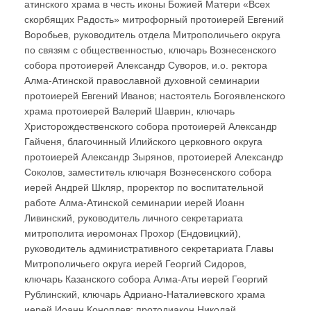
атинского храма в честь иконы Божией Матери «Всех
скорбящих Радость» митрофорный протоиерей Евгений
Воробьев, руководитель отдела Митрополичьего округа
по связям с общественностью, ключарь Вознесенского
собора протоиерей Александр Суворов, и.о. ректора
Алма-Атинской православной духовной семинарии
протоиерей Евгений Иванов; настоятель Богоявленского
храма протоиерей Валерий Шаврин, ключарь
Христорождественского собора протоиерей Александр
Гайченя, благочинный Илийского церковного округа
протоиерей Александр Зырянов, протоиерей Александр
Соколов, заместитель ключаря Вознесенского собора
иерей Андрей Шкляр, проректор по воспитательной
работе Алма-Атинской семинарии иерей Иоанн
Ливинский, руководитель личного секретариата
митрополита иеромонах Прохор (Ендовицкий),
руководитель административного секретариата Главы
Митрополичьего округа иерей Георгий Сидоров,
ключарь Казанского собора Алма-Аты иерей Георгий
Рублинский, ключарь Адриано-Наталиевского храма
иерей Иоанн Коноплев; протодиакон Николай