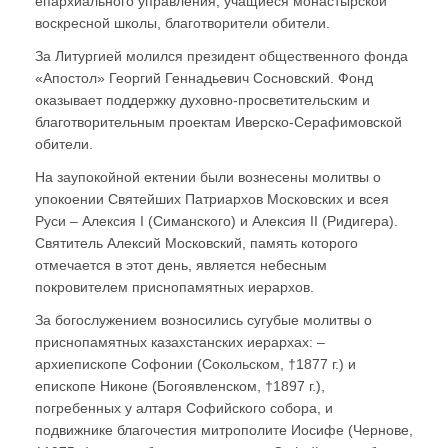
епархиального управления, учащиеся монастырской
воскресной школы, благотворители обители.
За Литургией молился президент общественного фонда
«Апостол» Георгий Геннадьевич Сосновский. Фонд
оказывает поддержку духовно-просветительским и
благотворительным проектам Иверско-Серафимовской
обители.
На заупокойной ектении были вознесены молитвы о
упокоении Святейших Патриархов Московских и всея
Руси – Алексия I (Симанского) и Алексия II (Ридигера).
Святитель Алексий Московский, память которого
отмечается в этот день, является небесным
покровителем приснопамятных иерархов.
За богослужением возносились сугубые молитвы о
приснопамятных казахстанских иерархах: –
архиепископе Софонии (Сокольском, †1877 г.) и
епископе Никоне (Богоявленском, †1897 г.),
погребенных у алтаря Софийского собора, и
подвижнике благочестия митрополите Иосифе (Чернове,