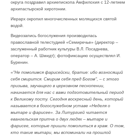
округа поздравил архиепископа Амфилохия с 12-летием
архипастырской хиротонии.
Иерарх окропил многочисленных молящихся святой
водой.
Видеозапись богослужения производилась
православной телестудией «Семиречье» (директор –
заслуженный работник культуры В.Л. Посаднева,
оператор – А. Шмидт); фотофиксацию осуществлял И.
Буренин.
«ʺНе помолимся фарисейски, братие: ибо возносящий
себя смирится. Смирим себя пред Богомʺ, – с этого
призыва, звучащего в церковном песнопении,
начинается для нас с вами подготовительный период
к Великому посту. Сегодня воскресный день, который
называется в богослужебном уставе «Неделя о
мытаре и фарисее». За Литургией читается
евангельская притча о двух людях – мытаре и
фарисее, которые пришли помолиться в храм. О том,
кто такие мытари, мы вспоминали на прошлой