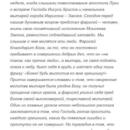
неделе, когда слышали повествование апостола Луки
о встрече Господа Иисуса Христа и начальника
мытарей города Иерихона – Закхея. Сегодня перед
нашим духовным взором предстал фарисей – человек,
жизнь свою посвятивший исполнению Моисеева
Закона, ревностно соблюдавший заповеди. Мы
слышим о чем молятся эти люди. Фарисей
благодарит Бога, за то, что он постоянно
пребывает в совершении добрых дел, что он «не
таков, как прочие люди», а мытарь, не смея поднять
глаза к небу, бьет себя в грудь и шепчет одну лишь
фразу: «Боже! будь милостив ко мне грешнику!»
Притча завершается словами о том, что смиренная
молитва мытаря была угодна Богу, он получил
прощение своих грехов, а фарисей унизил себя пред
Богом своей высокомерной, тщеславной молитвой.
Один из главных уроков этого небольшого рассказа
заключается в том, что Господь готов простить
каждого грешника, какие бы тяжелые ошибки и
проступки он не совершил. Но трагедия в том, что