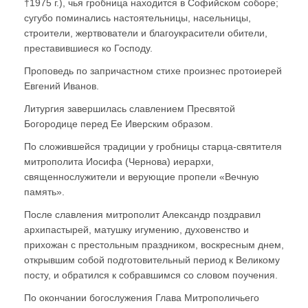
†1975 г.), чья гробница находится в Софийском соборе;
сугубо поминались настоятельницы, насельницы,
строители, жертвователи и благоукрасители обители,
преставившиеся ко Господу.
Проповедь по запричастном стихе произнес протоиерей
Евгений Иванов.
Литургия завершилась славлением Пресвятой
Богородице перед Ее Иверским образом.
По сложившейся традиции у гробницы старца-святителя
митрополита Иосифа (Чернова) иерархи,
священнослужители и верующие пропели «Вечную
память».
После славления митрополит Александр поздравил
архипастырей, матушку игумению, духовенство и
прихожан с престольным праздником, воскресным днем,
открывшим собой подготовительный период к Великому
посту, и обратился к собравшимся со словом поучения.
По окончании богослужения Глава Митрополичьего