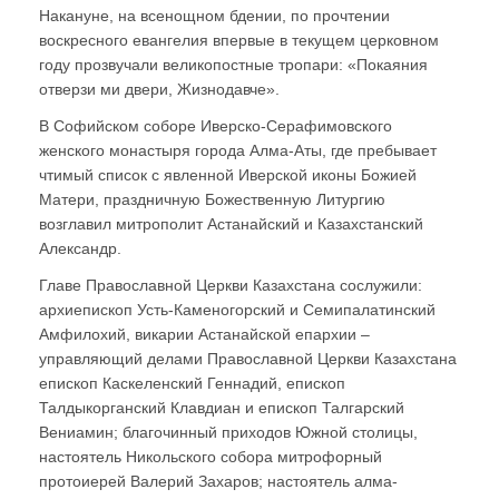
Накануне, на всенощном бдении, по прочтении
воскресного евангелия впервые в текущем церковном
году прозвучали великопостные тропари: «Покаяния
отверзи ми двери, Жизнодавче».
В Софийском соборе Иверско-Серафимовского
женского монастыря города Алма-Аты, где пребывает
чтимый список с явленной Иверской иконы Божией
Матери, праздничную Божественную Литургию
возглавил митрополит Астанайский и Казахстанский
Александр.
Главе Православной Церкви Казахстана сослужили:
архиепископ Усть-Каменогорский и Семипалатинский
Амфилохий, викарии Астанайской епархии –
управляющий делами Православной Церкви Казахстана
епископ Каскеленский Геннадий, епископ
Талдыкорганский Клавдиан и епископ Талгарский
Вениамин; благочинный приходов Южной столицы,
настоятель Никольского собора митрофорный
протоиерей Валерий Захаров; настоятель алма-