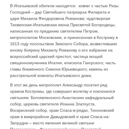
В Ипатьевской обители находятся: ковчег с частью Ризы
Господней – дар Святейшего патриарха Филарета и
царя Михаила Феодоровича Романова; чудотворная
Тихвинская-Ипатьевская икона Пресвятой Богородицы,
написанная по преданию святителем Петром,
митрополитом Московским, и принесенная в Кострому в
1613 году посольством Земского Собора, возвестившим
юному боярину Михаилу Романову о его избрании на
всероссийский царский престол; частица мощей
священномученика Ипатия, епископа Гангрского; часть
главы блаженного Симона Юрьевецкого; камень из
расстрельной комнаты Ипатьевского дома.
В этот же день митрополит Александр посетил ряд
храмов Костромы, где совершил молитву и поклонился
святыням: Богоявленского-Анастасиин кафедральный
собор, церковь святителя Иоанна Златоуста,
Воскресений собор, храм Спаса-в-рядах, Тихоновский
храм в микрорайоне Давыдовский и храм Спаса-на-
Запрудне – место явления великой святыни