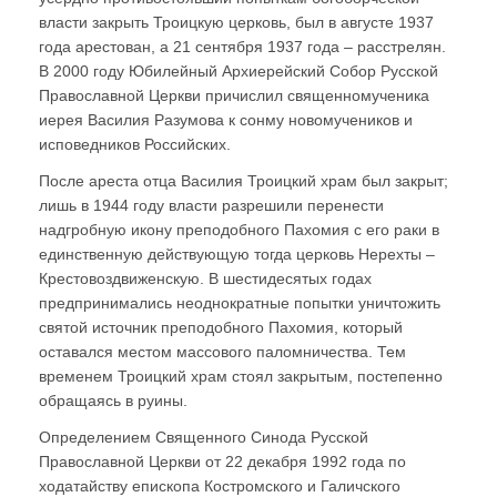
власти закрыть Троицкую церковь, был в августе 1937
года арестован, а 21 сентября 1937 года – расстрелян.
В 2000 году Юбилейный Архиерейский Собор Русской
Православной Церкви причислил священномученика
иерея Василия Разумова к сонму новомучеников и
исповедников Российских.
После ареста отца Василия Троицкий храм был закрыт;
лишь в 1944 году власти разрешили перенести
надгробную икону преподобного Пахомия с его раки в
единственную действующую тогда церковь Нерехты –
Крестовоздвиженскую. В шестидесятых годах
предпринимались неоднократные попытки уничтожить
святой источник преподобного Пахомия, который
оставался местом массового паломничества. Тем
временем Троицкий храм стоял закрытым, постепенно
обращаясь в руины.
Определением Священного Синода Русской
Православной Церкви от 22 декабря 1992 года по
ходатайству епископа Костромского и Галичского