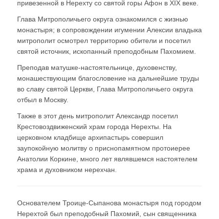
привезенной в Нерехту со святой горы Афон в XIX веке.
Глава Митрополичьего округа ознакомился с жизнью
монастыря; в сопровождении игумении Алексии владыка
митрополит осмотрел территорию обители и посетил
святой источник, ископанный преподобным Пахомием.
Преподав матушке-настоятельнице, духовенству,
монашествующим благословение на дальнейшие труды
во славу святой Церкви, Глава Митрополичьего округа
отбыл в Москву.
Также в этот день митрополит Александр посетил
Крестовоздвиженский храм города Нерехты. На
церковном кладбище архипастырь совершил
заупокойную молитву о приснопамятном протоиерее
Анатолии Коркине, много лет являвшемся настоятелем
храма и духовником нерехчан.
Основателем Троице-Сыпанова монастыря под городом
Нерехтой был преподобный Пахомий, сын священника