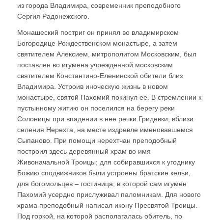
из города Владимира, современник преподобного
Сергия Радонежского.
Монашеский постриг он принял во владимирском
Богородице-Рождественском монастыре, а затем
святителем Алексием, митрополитом Московским, был
поставлен во игумена учрежденной московским
святителем Константино-Еленинской обители близ
Владимира. Устроив иноческую жизнь в новом
монастыре, святой Пахомий покинул ее. В стремлении к
пустынному житию он поселился на берегу реки
Солоницы при впадении в нее речки Гридевки, вблизи
селения Нерехта, на месте издревле именовавшемся
Сыпаново. При помощи нерехтчан преподобный
построил здесь деревянный храм во имя
Живоначальной Троицы; для собиравшихся к угоднику
Божию сподвижников были устроены братские кельи,
для богомольцев – гостиница, в которой сам игумен
Пахомий усердно прислуживал паломникам. Для нового
храма преподобный написал икону Пресвятой Троицы.
Под горкой, на которой располагалась обитель, по