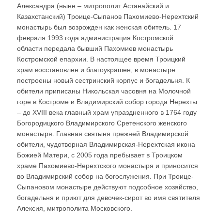
Александра (ныне – митрополит Астанайский и
Казахстанский) Троице-Сыпанов Пахомиево-Нерехтский
монастырь был возрожден как женская обитель. 17
февраля 1993 года администрация Костромской
области передала бывший Пахомиев монастырь
Костромской епархии. В настоящее время Троицкий
храм восстановлен и благоукрашен, в монастыре
построены новый сестринский корпус и богадельня. К
обители приписаны Никольская часовня на Молочной
горе в Костроме и Владимирский собор города Нерехты
– до XVIII века главный храм упраздненного в 1764 году
Богородицкого Владимирского Сретенского женского
монастыря. Главная святыня прежней Владимирской
обители, чудотворная Владимирская-Нерехтская икона
Божией Матери, с 2005 года пребывает в Троицком
храме Пахомиево-Нерехтского монастыря и приносится
во Владимирский собор на богослужения. При Троице-
Сыпановом монастыре действуют подсобное хозяйство,
богадельня и приют для девочек-сирот во имя святителя
Алексия, митрополита Московского.