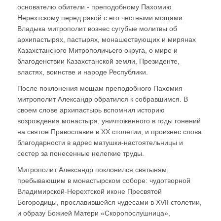
основателю обители - преподобному Пахомию
Нерехтскому перед ракой с его честными мощами.
Владыка митрополит вознес сугубые молитвы об
архипастырях, пастырях, монашествующих и мирянах
Казахстанского Митрополичьего округа, о мире и
благоденствии Казахстанской земли, Президенте,
властях, воинстве и народе Республики.
После поклонения мощам преподобного Пахомия
митрополит Александр обратился к собравшимся. В
своем слове архипастырь вспомнил историю
возрождения монастыря, уничтоженного в годы гонений
на святое Православие в ХХ столетии, и произнес слова
благодарности в адрес матушки-настоятельницы и
сестер за понесенные нелегкие труды.
Митрополит Александр поклонился святыням,
пребывающим в монастырском соборе: чудотворной
Владимирской-Нерехтской иконе Пресвятой
Богородицы, прославившейся чудесами в XVII столетии,
и образу Божией Матери «Скоропослушница»,