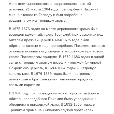
молитвам сыпановского старца появился святой
источник. 21 марта 1384 года преподобный Пахомий
мирно отошел ко Господу и был погребен в
воздвигнутом им Троицком храме.
В 1675-1676 годах на месте деревянного храма был
возведен каменный, также Троицкий; при раскопках под
алтарем прежней церкви 6 мая 1675 года были
обретены святые мощи преподобного Пахомия, которые
оставили почивать под спудом в устроенном при новом
храме Пахомиевом приделе. В 1679-1686 годах в одной
связи с Троицким храмом возвели «теплую» (зимнюю)
Покровскую церковь, в 1683-1684 годах – шатровую
колокольню. В 1676-1689 годах были построены
игуменские и братские кельи, каменная ограда со
святыми воротами.
В 1764 году при проведении монастырской реформы
обитель преподобного Пахомия была упразднена и
обращена в приходской храм. В 1832-1865 годах в
Троицком храме на Сыпаново служил протоиерей