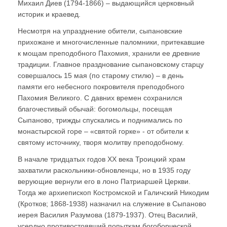
Михаил Диев (1794-1866) – выдающийся церковный
историк и краевед.
Несмотря на упразднение обители, сыпановские
прихожане и многочисленные паломники, притекавшие
к мощам преподобного Пахомия, хранили ее древние
традиции. Главное празднование сыпановскому старцу
совершалось 15 мая (по старому стилю) – в день
памяти его небесного покровителя преподобного
Пахомия Великого. С давних времен сохранился
благочестивый обычай: богомольцы, посещая
Сыпаново, трижды спускались и поднимались по
монастырской горе – «святой горке» - от обители к
святому источнику, творя молитву преподобному.
В начале тридцатых годов ХХ века Троицкий храм
захватили раскольники-обновленцы, но в 1935 году
верующие вернули его в лоно Патриаршей Церкви.
Тогда же архиепископ Костромской и Галичский Никодим
(Кротков; 1868-1938) назначил на служение в Сыпаново
иерея Василия Разумова (1879-1937). Отец Василий,
усердно противостоявший попыткам богоборческой