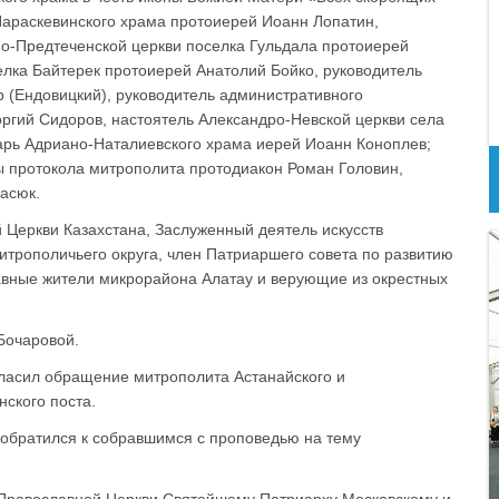
Параскевинского храма протоиерей Иоанн Лопатин,
но-Предтеченской церкви поселка Гульдала протоиерей
елка Байтерек протоиерей Анатолий Бойко, руководитель
 (Ендовицкий), руководитель административного
оргий Сидоров, настоятель Александро-Невской церкви села
арь Адриано-Наталиевского храма иерей Иоанн Коноплев;
ы протокола митрополита протодиакон Роман Головин,
асюк.
 Церкви Казахстана, Заслуженный деятель искусств
итрополичьего округа, член Патриаршего совета по развитию
лавные жители микрорайона Алатау и верующие из окрестных
Бочаровой.
гласил обращение митрополита Астанайского и
ского поста.
 обратился к собравшимся с проповедью на тему
Православной Церкви Святейшему Патриарху Московскому и