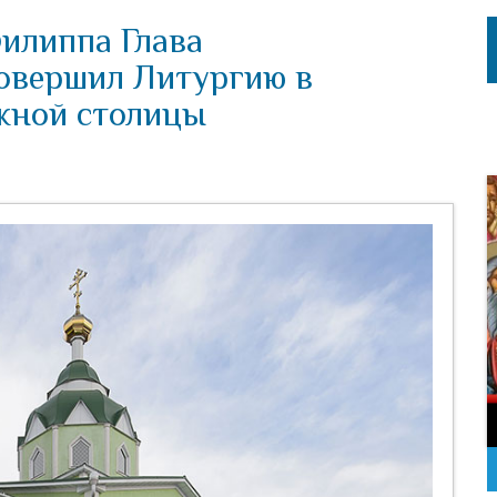
Филиппа Глава
овершил Литургию в
жной столицы