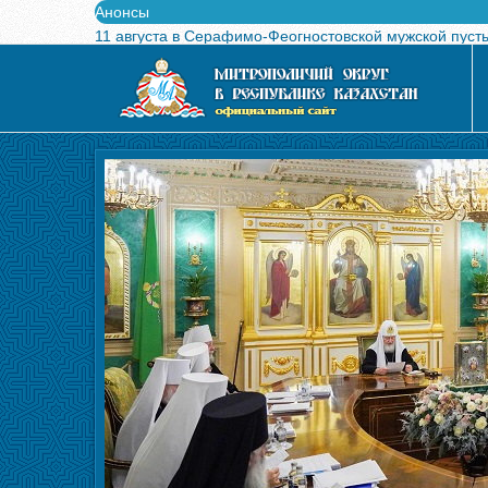
Анонсы
11 августа в Серафимо-Феогностовской мужской пуст
Выпущен в свет буклет о проведении Международного
Вышел в свет новый номер журнала «Свет Православи
Вышла в свет монография «Управляющие Алма-Атинс
Алма-Атинская духовная семинария объявляет прием