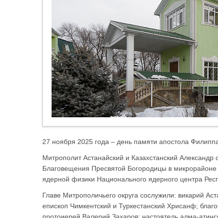
27 ноября 2025 года – день памяти апостола Филиппа
Митрополит Астанайский и Казахстанский Александр 
Благовещения Пресвятой Богородицы в микрорайоне г
ядерной физики Национального ядерного центра Респ
Главе Митрополичьего округа сослужили: викарий Ас
епископ Чимкентский и Туркестанский Хрисанф; благ
протоиерей Валерий Захаров; настоятель алма-атинс