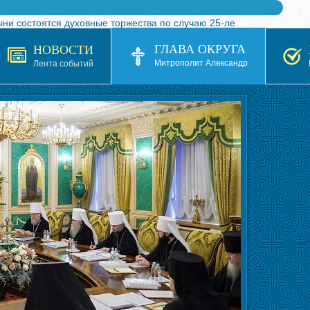
ыни состоятся духовные торжества по случаю 25-ле
 турнира по волейболу, посвященного 25-летию обр
ГЛАВА ОКРУГА
НОВОСТИ
я в Казахстане»
Митрополит Александр
Лента событий
кой епархией Русской Православной Церкви в 1927–19
 документов на 2026-2027 учебный год