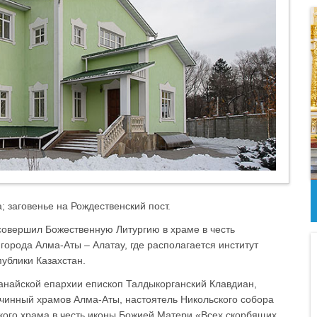
; заговенье на Рождественский пост.
совершил Божественную Литургию в храме в честь
орода Алма-Аты – Алатау, где располагается институт
ублики Казахстан.
танайской епархии епископ Талдыкорганский Клавдиан,
очинный храмов Алма-Аты, настоятель Никольского собора
кого храма в честь иконы Божией Матери «Всех скорбящих