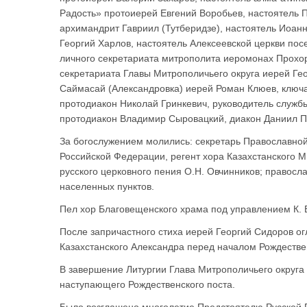
Радость» протоиерей Евгений Воробьев, настоятель 
архимандрит Гавриил (Тутберидзе), настоятель Иоан
Георгий Харлов, настоятель Алексеевской церкви пос
личного секретариата митрополита иеромонах Прохор
секретариата Главы Митрополичьего округа иерей Ге
Саймасай (Александровка) иерей Роман Клюев, ключ
протодиакон Николай Гринкевич, руководитель служб
протодиакон Владимир Сыровацкий, диакон Даниил П
За богослужением молились: секретарь Православной
Российской Федерации, регент хора Казахстанского М
русского церковного пения О.Н. Овчинников; правос
населенных пунктов.
Пел хор Благовещенского храма под управлением К. 
После запричастного стиха иерей Георгий Сидоров о
Казахстанского Александра перед началом Рождествен
В завершение Литургии Глава Митрополичьего округа
наступающего Рождественского поста.
Было возглашено многолетие Предстоятелю Русской 