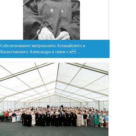
Соболезнование митрополита Астанайского и
Казахстанского Александра в связи с к…