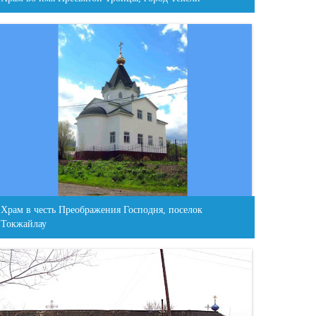
Храм в честь Преображения Господня, поселок
Токжайлау