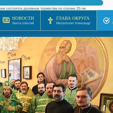
ыни состоятся духовные торжества по случаю 25-ле
 турнира по волейболу, посвященного 25-летию обр
НОВОСТИ
ГЛАВА ОКРУГА
я в Казахстане»
Лента событий
Митрополит Александр
кой епархией Русской Православной Церкви в 1927–19
 документов на 2026-2027 учебный год