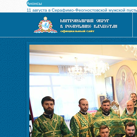
Анонсы
11 августа в Серафимо-Феогностовской мужской пуст
Выпущен в свет буклет о проведении Международного
Вышел в свет новый номер журнала «Свет Православи
Вышла в свет монография «Управляющие Алма-Атинс
Алма-Атинская духовная семинария объявляет прием