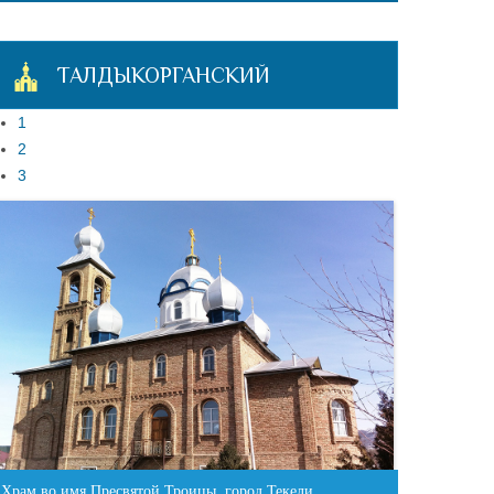
ТАЛДЫКОРГАНСКИЙ
1
2
3
Храм во имя Пресвятой Троицы, город Текели