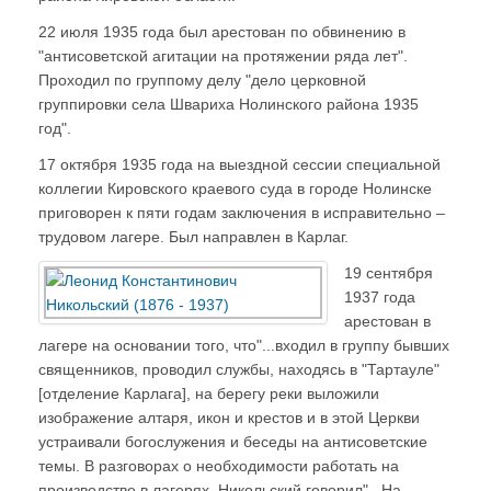
22 июля 1935 года был арестован по обвинению в
"антисоветской агитации на протяжении ряда лет".
Проходил по группому делу "дело церковной
группировки села Швариха Нолинского района 1935
год".
17 октября 1935 года на выездной сессии специальной
коллегии Кировского краевого суда в городе Нолинске
приговорен к пяти годам заключения в исправительно –
трудовом лагере. Был направлен в Карлаг.
19 сентября
1937 года
арестован в
лагере на основании того, что"...входил в группу бывших
священников, проводил службы, находясь в "Тартауле"
[отделение Карлага], на берегу реки выложили
изображение алтаря, икон и крестов и в этой Церкви
устраивали богослужения и беседы на антисоветские
темы. В разговорах о необходимости работать на
производстве в лагерях, Никольский говорил"...На