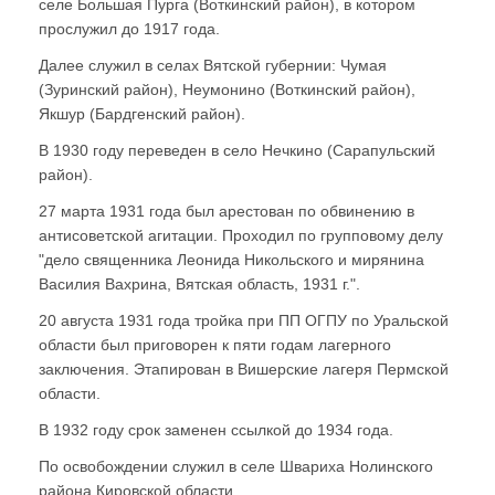
селе Большая Пурга (Воткинский район), в котором
прослужил до 1917 года.
Далее служил в селах Вятской губернии: Чумая
(Зуринский район), Неумонино (Воткинский район),
Якшур (Бардгенский район).
В 1930 году переведен в село Нечкино (Сарапульский
район).
27 марта 1931 года был арестован по обвинению в
антисоветской агитации. Проходил по групповому делу
"дело священника Леонида Никольского и мирянина
Василия Вахрина, Вятская область, 1931 г.".
20 августа 1931 года тройка при ПП ОГПУ по Уральской
области был приговорен к пяти годам лагерного
заключения. Этапирован в Вишерские лагеря Пермской
области.
В 1932 году срок заменен ссылкой до 1934 года.
По освобождении служил в селе Швариха Нолинского
района Кировской области.