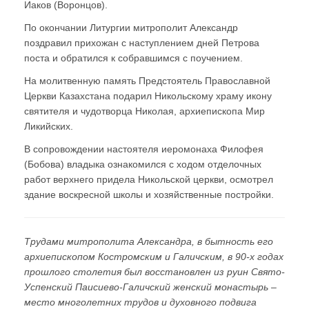
Иаков (Воронцов).
По окончании Литургии митрополит Александр
поздравил прихожан с наступлением дней Петрова
поста и обратился к собравшимся с поучением.
На молитвенную память Предстоятель Православной
Церкви Казахстана подарил Никольскому храму икону
святителя и чудотворца Николая, архиепископа Мир
Ликийских.
В сопровождении настоятеля иеромонаха Филофея
(Бобова) владыка ознакомился с ходом отделочных
работ верхнего придела Никольской церкви, осмотрел
здание воскресной школы и хозяйственные постройки.
Трудами митрополита Александра, в бытность его
архиепископом Костромским и Галичским, в 90-х годах
прошлого столетия был восстановлен из руин Свято-
Успенский Паисиево-Галичский женский монастырь –
место многолетних трудов и духовного подвига