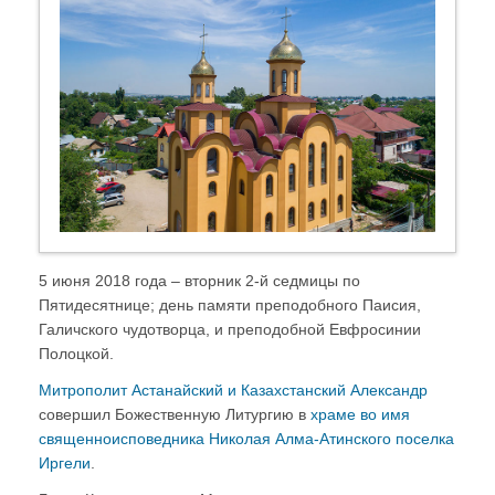
5 июня 2018 года – вторник 2-й седмицы по
Пятидесятнице; день памяти преподобного Паисия,
Галичского чудотворца, и преподобной Евфросинии
Полоцкой.
Митрополит Астанайский и Казахстанский Александр
совершил Божественную Литургию в
храме во имя
священноисповедника Николая Алма-Атинского поселка
Иргели
.