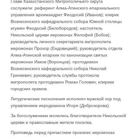
Главе Казахстанского Митрополичьего округа
сослужили: референт Алма-Атинского епархиального
управления архимандрит Феодосий (Иванов); клирик
Вознесенского кафедрального собора Южной столицы
игумен Феодосий (Белобородов); настоятель
Никольской церкви иеромонах Филофей (Бобов);
руководитель личного секретариата митрополита
иеромонах Прохор (Ендовицкий); руководитель отдела
Алма-Атинской епархии по канонизации святых
иеромонах Иаков (Воронцов); протодиакон
Вознесенского кафедрального собора Николай
Гринкевич; руководитель службы протокола
митрополита протодиакон Роман Головин; клирики
городских храмов.
Литургические песнопения исполнял мужской хор под
управлением иеродиакона Игоря (Доброзорова).
За богослужением молились благотворители Никольской
церкви и православные жители поселка.
Проповедь перед причастием произнес иеромонах