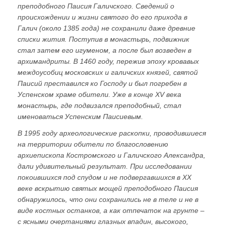
преподобного Паисия Галичского. Сведений о
происхождении и жизни святого до его прихода в
Галич (около 1385 года) не сохранили даже древние
списки жития. Поступив в монастырь, подвижник
стал затем его игуменом, а после был возведен в
архимандриты. В 1460 году, пережив эпоху кровавых
междоусобиц московских и галичских князей, святой
Паисий преставился ко Господу и был погребен в
Успенском храме обители. Уже в конце XV века
монастырь, где подвизался преподобный, стал
именоваться Успенским Паисиевым.
В 1995 году археологические раскопки, проводившиеся
на территории обители по благословению
архиепископа Костромского и Галичского Александра,
дали удивительный результат. При исследовании
покоившихся под спудом и не подвергавшихся в ХХ
веке вскрытию святых мощей преподобного Паисия
обнаружилось, что они сохранились не в теле и не в
виде костных останков, а как отпечаток на грунте –
с ясными очертаниями глазных впадин, высокого,