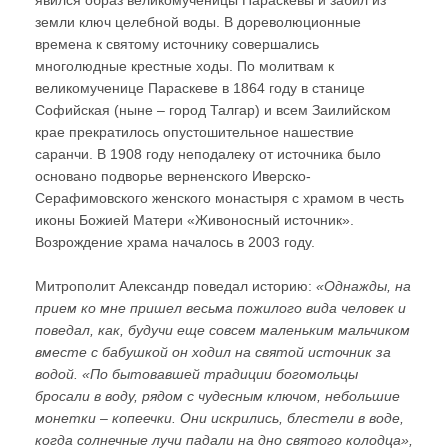
явился образ великомученицы Параскевы и забил из
земли ключ целебной воды. В дореволюционные
времена к святому источнику совершались
многолюдные крестные ходы. По молитвам к
великомученице Параскеве в 1864 году в станице
Софийская (ныне – город Талгар) и всем Заилийском
крае прекратилось опустошительное нашествие
саранчи. В 1908 году неподалеку от источника было
основано подворье верненского Иверско-
Серафимовского женского монастыря с храмом в честь
иконы Божией Матери «Живоносный источник».
Возрождение храма началось в 2003 году.
Митрополит Александр поведал историю:
«Однажды, на
прием ко мне пришел весьма пожилого вида человек и
поведал, как, будучи еще совсем маленьким мальчиком
вместе с бабушкой он ходил на святой источник за
водой. «По бытовавшей традиции богомольцы
бросали в воду, рядом с чудесным ключом, небольшие
монетки – копеечки. Они искрились, блестели в воде,
когда солнечные лучи падали на дно святого колодца»,