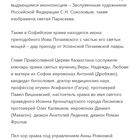
выдающимся иконописцем – Заслуженным художником
Российской Федерации С.Н. Соколовым, также
изображена святая Параскева.
Также в Софийском храме находится икона
преподобного Иова Почаевского с частью его святых
мощей – дар приходу от Успенской Почаевской лавры.
Главе Православной Церкви Казахстана сослужили:
ключарь храма святых мучениц Веры, Надежды, Любови
и матери их Софии иеромонах Антоний (Дробязко);
кандидат богословия, доктор медицинских наук,
профессор игумен Агафангел (Гагуа); протоиерей
Павел Вишневский, настоятель храма во имя святого
праведного Иоанна Кронштадтского города Лисаковск
протоиерей Олег Калмыков, иеромонах Даниил
(Макагон); диакон Анатолий Леденев, диакон Роман
Фролов.
Пел хор храма под управлением Анны Рожновой.