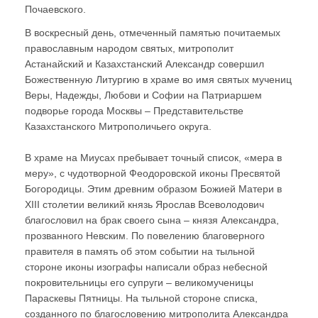
Почаевского.
В воскресный день, отмеченный памятью почитаемых
православным народом святых, митрополит
Астанайский и Казахстанский Александр совершил
Божественную Литургию в храме во имя святых мучениц
Веры, Надежды, Любови и Софии на Патриаршем
подворье города Москвы – Представительстве
Казахстанского Митрополичьего округа.
В храме на Миусах пребывает точный список, «мера в
меру», с чудотворной Феодоровской иконы Пресвятой
Богородицы. Этим древним образом Божией Матери в
XIII столетии великий князь Ярослав Всеволодович
благословил на брак своего сына – князя Александра,
прозванного Невским. По повелению благоверного
правителя в память об этом событии на тыльной
стороне иконы изографы написали образ небесной
покровительницы его супруги – великомученицы
Параскевы Пятницы. На тыльной стороне списка,
созданного по благословению митрополита Александра