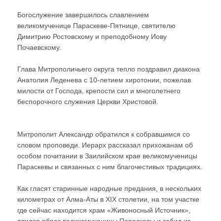
Богослужение завершилось славлением
великомученице Параскеве-Пятнице, святителю
Димитрию Ростовскому и преподобному Иову
Почаевскому.
Глава Митрополичьего округа тепло поздравил диакона
Анатолия Леденева с 10-летием хиротонии, пожелав
милости от Господа, крепости сил и многолетнего
беспорочного служения Церкви Христовой.
Митрополит Александр обратился к собравшимся со
словом проповеди. Иерарх рассказал прихожанам об
особом почитании в Заилийском крае великомученицы
Параскевы и связанных с ним благочестивых традициях.
Как гласят старинные народные предания, в нескольких
километрах от Алма-Аты в XIX столетии, на том участке
где сейчас находится храм «Живоносный Источник»,