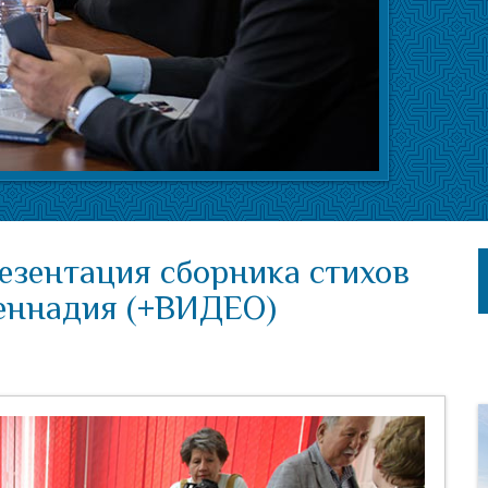
езентация сборника стихов
Геннадия (+ВИДЕО)