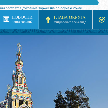
ыни состоятся духовные торжества по случаю 25-ле
 турнира по волейболу, посвященного 25-летию обр
НОВОСТИ
ГЛАВА ОКРУГА
я в Казахстане»
Лента событий
Митрополит Александр
кой епархией Русской Православной Церкви в 1927–19
 документов на 2026-2027 учебный год