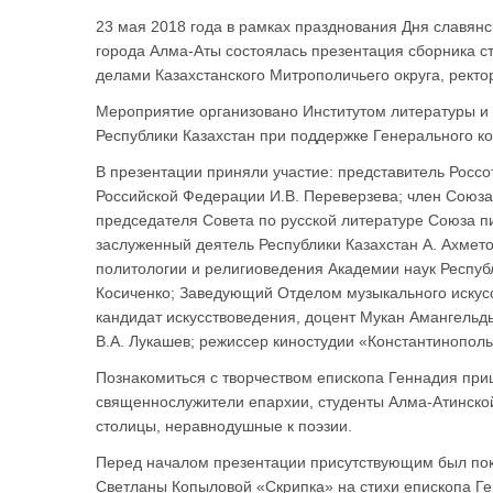
23 мая 2018 года в рамках празднования Дня славянс
города Алма-Аты состоялась презентация сборника с
делами Казахстанского Митрополичьего округа, рект
Мероприятие организовано Институтом литературы и и
Республики Казахстан при поддержке Генерального ко
В презентации приняли участие: представитель Россо
Российской Федерации И.В. Переверзева; член Союза
председателя Совета по русской литературе Союза пис
заслуженный деятель Республики Казахстан А. Ахмет
политологии и религиоведения Академии наук Республ
Косиченко; Заведующий Отделом музыкального искусст
кандидат искусствоведения, доцент Мукан Амангельды
В.А. Лукашев; режиссер киностудии «Константинополь
Познакомиться с творчеством епископа Геннадия при
священнослужители епархии, студенты Алма-Атинско
столицы, неравнодушные к поэзии.
Перед началом презентации присутствующим был пок
Светланы Копыловой «Скрипка» на стихи епископа Ге