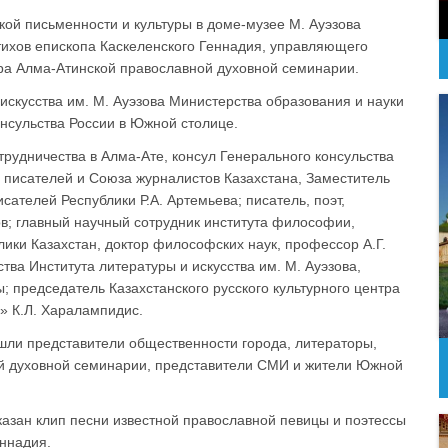
кой письменности и культуры в доме-музее М. Ауэзова
тихов епископа Каскеленского Геннадия, управляющего
ора Алма-Атинской православной духовной семинарии.
скусства им. М. Ауэзова Министерства образования и науки
нсульства России в Южной столице.
трудничества в Алма-Ате, консул Генерального консульства
 писателей и Союза журналистов Казахстана, Заместитель
ателей Республики Р.А. Артемьева; писатель, поэт,
ов; главный научный сотрудник института философии,
ики Казахстан, доктор философских наук, профессор А.Г.
ва Института литературы и искусства им. М. Ауэзова,
; председатель Казахстанского русского культурного центра
» К.Л. Харалампидис.
шли представители общественности города, литераторы,
й духовной семинарии, представители СМИ и жители Южной
азан клип песни известной православной певицы и поэтессы
ннадия.