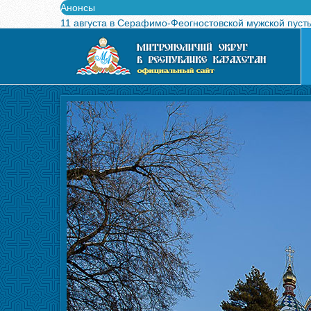
Анонсы
11 августа в Серафимо-Феогностовской мужской пуст
Выпущен в свет буклет о проведении Международного
Вышел в свет новый номер журнала «Свет Православи
Вышла в свет монография «Управляющие Алма-Атинс
Алма-Атинская духовная семинария объявляет прием