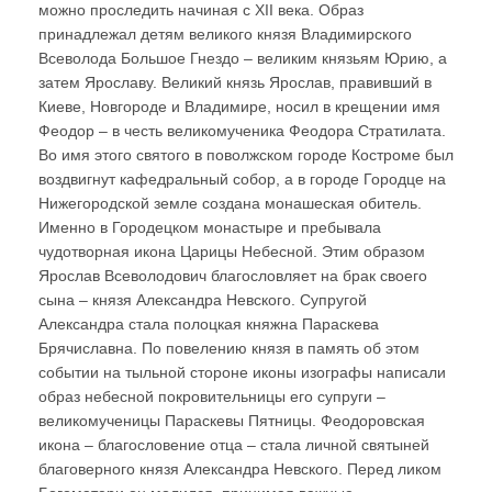
можно проследить начиная с XII века. Образ
принадлежал детям великого князя Владимирского
Всеволода Большое Гнездо – великим князьям Юрию, а
затем Ярославу. Великий князь Ярослав, правивший в
Киеве, Новгороде и Владимире, носил в крещении имя
Феодор – в честь великомученика Феодора Стратилата.
Во имя этого святого в поволжском городе Костроме был
воздвигнут кафедральный собор, а в городе Городце на
Нижегородской земле создана монашеская обитель.
Именно в Городецком монастыре и пребывала
чудотворная икона Царицы Небесной. Этим образом
Ярослав Всеволодович благословляет на брак своего
сына – князя Александра Невского. Супругой
Александра стала полоцкая княжна Параскева
Брячиславна. По повелению князя в память об этом
событии на тыльной стороне иконы изографы написали
образ небесной покровительницы его супруги –
великомученицы Параскевы Пятницы. Феодоровская
икона – благословение отца – стала личной святыней
благоверного князя Александра Невского. Перед ликом