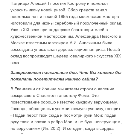
Патриарх Алексий I посетил Кострому и пожелал
украсить икону новой ризой. Сбор средств занял
несколько лет, и весной 1955 года московские мастера
изготовили для иконы серебряный позолоченный оклад.
Уже в XXI веке при поддержке благотворителей в
художественной мастерской им. Александра Невского в
Москве известным ювелиром А.И. Анискиным была
воссоздана уникальная дореволюционная риза. Новый
оклад воспроизводит шедевр ювелирного искусства XIX
века.
Завершаются пасхальные дни. Что Вы хотели бы
пожелать посетителям нашего сайта?
В Евангелии от Иоанна мы читаем строки о явлении
воскресшего Спасителя апостолу Фоме. Это
повествование хорошо известно каждому верующему.
Господь, обращаясь к усомнившемуся ученику, говорит:
«Подай перст твой сюда и посмотри руки Мои; подай
руку твою и вложи в ребра Мои; и не будь неверующим,
но верующим» (Ин. 20:2). И сегодня, когда в сердца