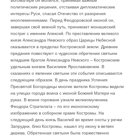
Богоматери он молился, принимая важные
политические решения, отстаивая дипломатические
интересы Руси, спасая Отечество от разорения
иноплеменниками. Перед Феодоровской иконой он,
завершая свой земной путь, принимает монашеский
постриг с именем Алексий. По преставлении великого
князя Александра Невского образ Царицы Небесной
оказывается в пределах Костромской земли. Древние
предания повествуют о чудесном обретении святыни
младшим братом Александра Невского – Костромским
удельным князем Василием Ярославовичем. В
сказаниях о явлении святыни эти события описываются
следующим образом. В день праздника Успения
Пресвятой Богородицы многие жители Костромы видели
на улицах города воина с иконой Божией Матери на
руках. В воине горожане узнали великомученика
Феодора Стратилата – по его иконописному
изображению в соборном храме Костромы. На
следующий день князь Василий во время охоты у речки
Запрудни, близ Костромы, нашел эту икону в ветвях
дерева. Обретенная святыня была торжественно