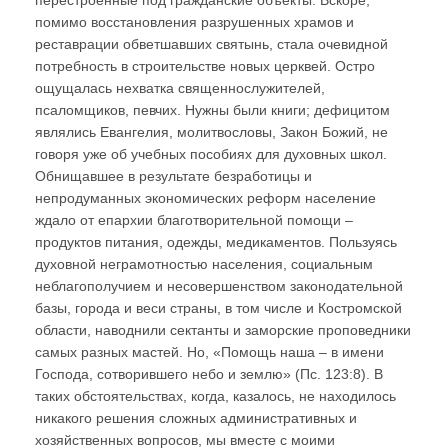
перестроенные под гражданские объекты. Вскоре,
помимо восстановления разрушенных храмов и
реставрации обветшавших святынь, стала очевидной
потребность в строительстве новых церквей. Остро
ощущалась нехватка священнослужителей,
псаломщиков, певчих. Нужны были книги; дефицитом
являлись Евангелия, молитвословы, Закон Божий, не
говоря уже об учебных пособиях для духовных школ.
Обнищавшее в результате безработицы и
непродуманных экономических реформ население
ждало от епархии благотворительной помощи –
продуктов питания, одежды, медикаментов. Пользуясь
духовной неграмотностью населения, социальным
неблагополучием и несовершенством законодательной
базы, города и веси страны, в том числе и Костромской
области, наводнили сектанты и заморские проповедники
самых разных мастей. Но, «Помощь наша – в имени
Господа, сотворившего небо и землю» (Пс. 123:8). В
таких обстоятельствах, когда, казалось, не находилось
никакого решения сложных административных и
хозяйственных вопросов, мы вместе с моими