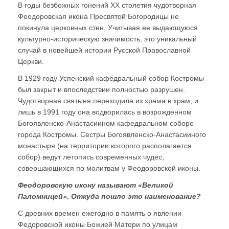
В годы безбожных гонений XX столетия чудотворная
Феодоровская икона Пресвятой Богородицы не
покинула церковных стен. Учитывая ее выдающуюся
культурно-историческую значимость, это уникальный
случай в новейшей истории Русской Православной
Церкви.
В 1929 году Успенский кафедральный собор Костромы
был закрыт и впоследствии полностью разрушен.
Чудотворная святыня переходила из храма в храм, и
лишь в 1991 году она водворилась в возрожденном
Богоявленско-Анастасиином кафедральном соборе
города Костромы. Сестры Богоявленско-Анастасииного
монастыря (на территории которого располагается
собор) ведут летопись современных чудес,
совершающихся по молитвам у Феодоровской иконы.
Феодоровскую икону называют «Великой
Паломницей». Откуда пошло это наименование?
С древних времен ежегодно в память о явлении
Федоровской иконы Божией Матери по улицам