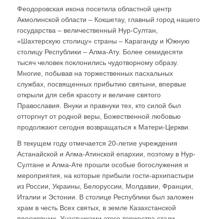
Феодоровская икона посетила областной центр
Акмолинской области – Кокшетау, главный город нашего
государства – величественный Нур-Султан,
«Шахтерскую столицу» страны – Караганду и Южную
столицу Республики – Алма-Ату. Более семидесяти
тысяч человек поклонились чудотворному образу.
Многие, побывав на торжественных пасхальных
службах, посвященных прибытию святыни, впервые
открыли для себя красоту и величие святого
Православия. Внуки и правнуки тех, кто силой был
отторгнут от родной веры, Божественной любовью
продолжают сегодня возвращаться к Матери-Церкви.
В текущем году отмечается 20-летие учреждения
Астанайской и Алма-Атинской епархии, поэтому в Нур-
Султане и Алма-Ате прошли особые богослужения и
мероприятия, на которые прибыли гости-архипастыри
из России, Украины, Белоруссии, Молдавии, Франции,
Италии и Эстонии. В столице Республики был заложен
храм в честь Всех святых, в земле Казахстанской
просиявших. Участниками этого торжества стали