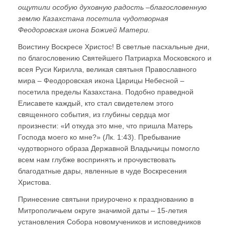
ощутили особую духовную радость –благословенную
землю Казахстана посетила чудотворная
Феодоровская икона Божией Матери.
Воистину Воскресе Христос! В светлые пасхальные дни,
по благословению Святейшего Патриарха Московского и
всея Руси Кирилла, великая святыня Православного
мира – Феодоровская икона Царицы Небесной –
посетила пределы Казахстана. Подобно праведной
Елисавете каждый, кто стал свидетелем этого
священного события, из глубины сердца мог
произнести: «И откуда это мне, что пришла Матерь
Господа моего ко мне?» (Лк. 1:43). Пребывание
чудотворного образа Державной Владычицы помогло
всем нам глубже воспринять и прочувствовать
благодатные дары, явленные в чуде Воскресения
Христова.
Принесение святыни приурочено к празднованию в
Митрополичьем округе значимой даты – 15-летия
установления Собора новомучеников и исповедников