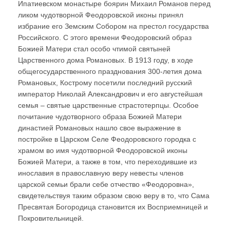
Ипатиевском монастыре боярин Михаил Романов перед
ликом чудотворной Феодоровской иконы принял
избрание его Земским Собором на престол государства
Российского. С этого времени Феодоровский образ
Божией Матери стал особо чтимой святыней
Царственного дома Романовых. В 1913 году, в ходе
общегосударственного празднования 300-летия дома
Романовых, Кострому посетили последний русский
император Николай Александрович и его августейшая
семья – святые царственные страстотерпцы. Особое
почитание чудотворного образа Божией Матери
династией Романовых нашло свое выражение в
постройке в Царском Селе Феодоровского городка с
храмом во имя чудотворной Феодоровской иконы
Божией Матери, а также в том, что переходившие из
инославия в православную веру невесты членов
царской семьи брали себе отчество «Феодоровна»,
свидетельствуя таким образом свою веру в то, что Сама
Пресвятая Богородица становится их Восприемницей и
Покровительницей.