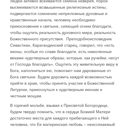
людей активно всеиваются семена неверия, порой
высмеиваются возвышенные религиозные истины,
подвергаются сомнению непреложные духовные и
нравственные начала, человеку необходимо
прикосновение к святыне, сияющей огнем благодати,
чтобы ощутить реальность духовного мира, реальность
Божественного присутствия. Преподобноисповедник
Севастиан, Карагандинский старец, говорил, что «есть
иконы, особые по славе благодати, есть намоленные
веками чудотворные образы, которые, как ручейки, несут
от Господа благодать». Ощутить эту живительную веру в
Бога, наполниться ею, помогают нам дарованные от
Бога святыни. Будем дорожить каждой возможностью
прийти в храм, чтобы принять участие в Божественной
Литургии, прикоснуться к чудотворным иконам и
честным мощам.
В горячей мольбе, взывая к Пресвятой Богородице,
будем твердо помнить, что в сердце Божией Матери
достаточно места для каждого прибегающего к Ней
человека, что Ее материнская любовь – неиссякаемый