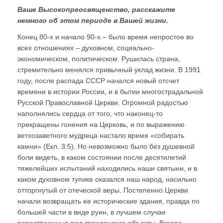
Ваше Высокопреосвященство, расскажите
немного об этом периоде в Вашей жизни.
Конец 80-х и начало 90-х – было время непростое во
всех отношениях – духовном, социально-
экономическом, политическом. Рушилась страна,
стремительно менялся привычный уклад жизни. В 1991
году, после распада СССР начался новый отсчет
времени в истории России, и в бытии многострадальной
Русской Православной Церкви. Огромной радостью
наполнялись сердца от того, что наконец-то
прекращены гонения на Церковь, и по выражению
ветхозаветного мудреца настало время «собирать
камни» (Екл. 3:5). Но невозможно было без душевной
боли видеть, в каком состоянии после десятилетий
тяжелейших испытаний находились наши святыни, и в
каком духовном тупике оказался наш народ, насильно
отторгнутый от отеческой веры. Постепенно Церкви
начали возвращать ее исторические здания, правда по
большей части в виде руин, в лучшем случае