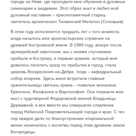
городе на Неве, где проходило мое обучение в духовных
семинарии и академии. Этот образ знал и любил мой
духовный наставник – приснопамятный старец-
святитель архиепископ Тихвинский Мелитон (Соловьев).
В этом году исполняется тридцать лет с того момента,
когда началось мое архипастырское служение на
древней Костромской земле. В 1989 году, вскоре после
архиерейской хиротонии, мы с моими спутниками
прибыли в Кострому, и первым храмом, который мне
довелось посетить сразу по прибытии в город, стала
церковь Воскресения-на-Дебре, тогда – кафедральный
собор епархии. Здесь меня встретили главные
хранительницы святынь храма – пожилые монахини
Ермогена, Феофания и Варсонофия. Они показали мне
киот с чудотворной Федоровской иконой Владычицы
Державной, и все вместе мы совершили славление
перед Небесной Покровительницей города и края. С тех
пор каждое дело по благоустроению епархиальной
жизни начиналось с молитвы перед этим древним ликом
Богородицы.