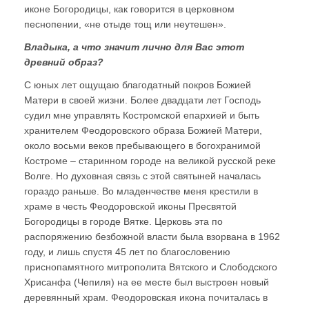
иконе Богородицы, как говорится в церковном
песнопении, «не отыде тощ или неутешен».
Владыка, а что значит лично для Вас этот
древний образ?
С юных лет ощущаю благодатный покров Божией
Матери в своей жизни. Более двадцати лет Господь
судил мне управлять Костромской епархией и быть
хранителем Феодоровского образа Божией Матери,
около восьми веков пребывающего в богохранимой
Костроме – старинном городе на великой русской реке
Волге. Но духовная связь с этой святыней началась
гораздо раньше. Во младенчестве меня крестили в
храме в честь Феодоровской иконы Пресвятой
Богородицы в городе Вятке. Церковь эта по
распоряжению безбожной власти была взорвана в 1962
году, и лишь спустя 45 лет по благословению
приснопамятного митрополита Вятского и Слободского
Хрисанфа (Чепиля) на ее месте был выстроен новый
деревянный храм. Феодоровская икона почиталась в