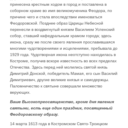
принесена крестным ходом в город и поставлена в
соборном храме во имя великомученика Феодора, по
причине чего и стала впоследствии именоваться
Феодоровской. Позднее образ Царицы Небесной
перенесли в воздвигнутый князем Василием Успенский
собор, ставший кафедральным храмом города; здесь
икона, сразу же после своего явления прославившаяся
многими чудотворениями и исцелениями, пребывала до
1929 года. Чудотворная икона неотступно находилась в
Костроме, получив вскоре известность во всех пределах
Отечества. Здесь перед ней молились святой князь
Димитрий Донской, победитель Мамая, его сын Василий
Димитриевич, другие великие князья и самодержцы.
Паломничество к святыне совершали множество
верующих.
Ваше Высокопреосвященство, кроме дня явления
святыни, есть еще один праздник, посвященный
Феодоровскому образу.
14 марта 1613 года в Костромском Свято-Троицком