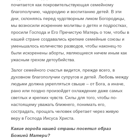
почитается как покровительствующая семейному
благополучию, чадородию и воспитанию детей. В эти
дни, склоняясь перед чудотворным ликом Богородицы,
мы возносили искренние молитвы о детях и подростках,
просили Господа и Его Пречистую Матерь о том, чтобы в
нашей стране создавались крепкие семейные союзы и
уменьшалось количество разводов, чтобы наконец-то
были искоренены аборты, являющиеся ничем иным как
ужасным грехом детоубийства.
Залог семейного счастья видится, прежде всего, в
духовном благополучии супругов и детей. Любовь между
людьми должна укрепляться свыше – от Бога, а иначе,
рано или поздно произойдет охлаждение даже самых
светлых и крепких чувств. Силы для того, чтобы по-
настоящему уважать ближнего, понимать его,
сострадать, прощать человек обретает через живую
веру в Господа Иисуса Христа.
Какие города нашей страны посетил образ
Божией Матери?