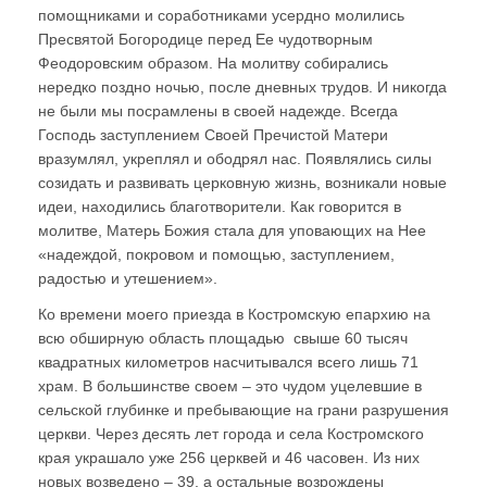
помощниками и соработниками усердно молились
Пресвятой Богородице перед Ее чудотворным
Феодоровским образом. На молитву собирались
нередко поздно ночью, после дневных трудов. И никогда
не были мы посрамлены в своей надежде. Всегда
Господь заступлением Своей Пречистой Матери
вразумлял, укреплял и ободрял нас. Появлялись силы
созидать и развивать церковную жизнь, возникали новые
идеи, находились благотворители. Как говорится в
молитве, Матерь Божия стала для уповающих на Нее
«надеждой, покровом и помощью, заступлением,
радостью и утешением».
Ко времени моего приезда в Костромскую епархию на
всю обширную область площадью свыше 60 тысяч
квадратных километров насчитывался всего лишь 71
храм. В большинстве своем – это чудом уцелевшие в
сельской глубинке и пребывающие на грани разрушения
церкви. Через десять лет города и села Костромского
края украшало уже 256 церквей и 46 часовен. Из них
новых возведено – 39, а остальные возрождены