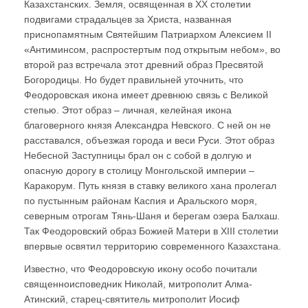
Казахстанских. Земля, освященная в ХХ столетии
подвигами страдальцев за Христа, названная
приснопамятным Святейшим Патриархом Алексием II
«Антиминсом, распростертым под открытым небом», во
второй раз встречала этот древний образ Пресвятой
Богородицы. Но будет правильней уточнить, что
Феодоровская икона имеет древнюю связь с Великой
степью. Этот образ – личная, келейная икона
благоверного князя Александра Невского. С ней он не
расставался, объезжая города и веси Руси. Этот образ
Небесной Заступницы брал он с собой в долгую и
опасную дорогу в столицу Монгольской империи –
Каракорум. Путь князя в ставку великого хана пролегал
по пустынным районам Каспия и Аральского моря,
северным отрогам Тянь-Шаня и берегам озера Балхаш.
Так Феодоровский образ Божией Матери в XIII столетии
впервые освятил территорию современного Казахстана.
Известно, что Феодоровскую икону особо почитали
священноисповедник Николай, митрополит Алма-
Атинский, старец-святитель митрополит Иосиф