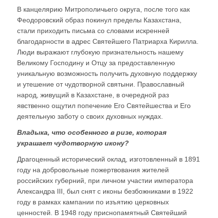
В канцелярию Митрополичьего округа, после того как
Феодоровский образ покинул пределы Казахстана,
стали приходить письма со словами искренней
благодарности в адрес Святейшего Патриарха Кирилла.
Люди выражают глубокую признательность нашему
Великому Господину и Отцу за предоставленную
уникальную возможность получить духовную поддержку
и утешение от чудотворной святыни. Православный
народ, живущий в Казахстане, в очередной раз
явственно ощутил попечение Его Святейшества и Его
деятельную заботу о своих духовных нуждах.
Владыка, что особенного в ризе, которая
украшает чудотворную икону?
Драгоценный исторический оклад, изготовленный в 1891
году на добровольные пожертвования жителей
российских губерний, при личном участии императора
Александра III, был снят с иконы безбожниками в 1922
году в рамках кампании по изъятию церковных
ценностей. В 1948 году приснопамятный Святейший