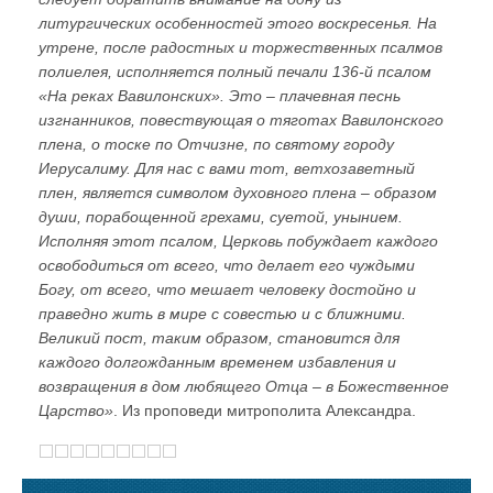
литургических особенностей этого воскресенья. На
утрене, после радостных и торжественных псалмов
полиелея, исполняется полный печали 136-й псалом
«На реках Вавилонских». Это – плачевная песнь
изгнанников, повествующая о тяготах Вавилонского
плена, о тоске по Отчизне, по святому городу
Иерусалиму. Для нас с вами тот, ветхозаветный
плен, является символом духовного плена – образом
души, порабощенной грехами, суетой, унынием.
Исполняя этот псалом, Церковь побуждает каждого
освободиться от всего, что делает его чуждыми
Богу, от всего, что мешает человеку достойно и
праведно жить в мире с совестью и с ближними.
Великий пост, таким образом, становится для
каждого долгожданным временем избавления и
возвращения в дом любящего Отца – в Божественное
Царство»
. Из проповеди митрополита Александра.