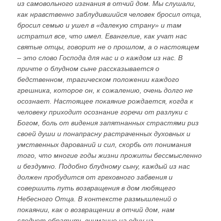
из самовольного изгнания в отчий дом. Мы слушали,
как нравственно заблудившийся человек бросил отца,
бросил семью и ушел в «далекую страну» и там
истратил все, что имел. Евангелие, как учат нас
святые отцы, говорит не о прошлом, а о настоящем
– это слово Господа для нас и о каждом из нас. В
причте о блудном сыне рассказывается о
бедственном, трагическом положении каждого
грешника, которое он, к сожалению, очень долго не
осознает. Настоящее покаяние рождается, когда к
человеку приходит осознание горечи от разлуки с
Богом, боль от видения запятнанных страстями риз
своей души и понапрасну растраченных духовных и
умственных дарований и сил, скорбь от понимания
того, что многие годы жизни прожиты бессмысленно
и бездумно. Подобно блудному сыну, каждый из нас
должен пробудится от греховного забвения и
совершить путь возвращения в дом любящего
Небесного Отца. В контексте размышлений о
покаянии, как о возвращении в отчий дом, нам
следует обратить внимание на одну из