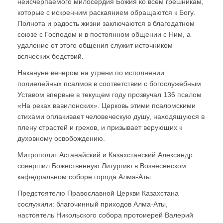
неисчерпаемого милосердия Божия ко всем грешникам,
которые с искренним раскаянием обращаются к Богу.
Полнота и радость жизни заключаются в благодатном
союзе с Господом и в постоянном общении с Ним, а
удаление от этого общения служит источником
всяческих бедствий.
Накануне вечером на утрени по исполнении
полиелейных псалмов в соответствии с богослужебным
Уставом впервые в текущем году прозвучал 136 псалом
«На реках вавилонских». Церковь этими псаломскими
стихами оплакивает человеческую душу, находящуюся в
плену страстей и грехов, и призывает верующих к
духовному освобождению.
Митрополит Астанайский и Казахстанский Александр
совершил Божественную Литургию в Вознесенском
кафедральном соборе города Алма-Аты.
Предстоятелю Православной Церкви Казахстана
сослужили: благочинный приходов Алма-Аты,
настоятель Никольского собора протоиерей Валерий