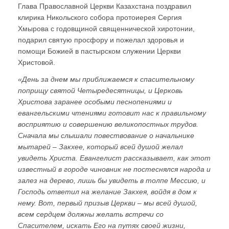
Глава Православной Церкви Казахстана поздравил
клирика Никольского собора протоиерея Сергия
Хмырова с годовщиной священнической хиротонии,
подарил святую просфору и пожелал здоровья и
помощи Божией в пастырском служении Церкви
Христовой.
«День за днем мы приближаемся к спасительному
поприщу святой Четыредесятницы, и Церковь
Христова заранее особыми песнопениями и
евангельскими чтениями готовит нас к правильному
восприятию и совершению великопостных трудов.
Сначала мы слышали повествование о начальнике
мытарей – Закхее, который всей душой желал
увидеть Христа. Евангелист рассказывает, как этот
известный в городе чиновник не постеснялся народа и
залез на дерево, лишь бы увидеть в толпе Мессию, и
Господь ответил на желание Закхея, войдя в дом к
нему. Вот, первый призыв Церкви – мы всей душой,
всем сердцем должны желать встречи со
Спасителем, искать Его на путях своей жизни,