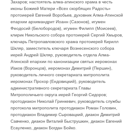
Захаров; настоятель алма-атинского храма в честь
иконы Божией Матери «Всех скорбящих Радость»
протоиерей Евгений Воробьев, духовник Алма-Атинской
епархии архимандрит Иоанн (Сазонов), игумен
Феодосий (Белобородов), игумен Филипп (Моисеев),
клирик Никольского собора протоиерей Сергий Хмыров,
ключарь Петропавловского храма протоиерей Кирилл
Шкляр, заместитель ключаря Вознесенского собора
иерей Андрей Шкляр, руководитель отдела Алма-
Атинской епархии по канонизации святых иеромонах
Иаков (Воронцов), иеромонах Димитрий (Першин),
руководитель личного секретариата митрополита
иеромонах Прохор (Ендовицкий), руководитель
административного секретариата Главы
Митрополичьего округа иерей Георгий Сидоров;
протодиакон Николай Гринкевич, руководитель службы
протокола митрополита протодиакон Роман Головин,
протодиакон Владимир Сыровацкий, диакон Димитрий
Савченко, диакон Виталий Быструшкин, диакон Евгений
Есауленко, диакон Богдан Бойко.