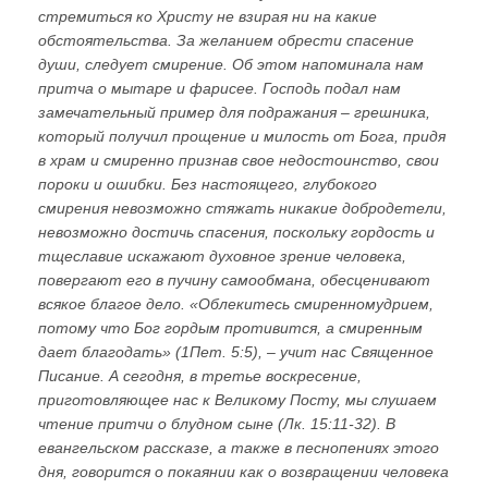
стремиться ко Христу не взирая ни на какие
обстоятельства. За желанием обрести спасение
души, следует смирение. Об этом напоминала нам
притча о мытаре и фарисее. Господь подал нам
замечательный пример для подражания – грешника,
который получил прощение и милость от Бога, придя
в храм и смиренно признав свое недостоинство, свои
пороки и ошибки. Без настоящего, глубокого
смирения невозможно стяжать никакие добродетели,
невозможно достичь спасения, поскольку гордость и
тщеславие искажают духовное зрение человека,
повергают его в пучину самообмана, обесценивают
всякое благое дело. «Облекитесь смиренномудрием,
потому что Бог гордым противится, а смиренным
дает благодать» (1Пет. 5:5), – учит нас Священное
Писание. А сегодня, в третье воскресение,
приготовляющее нас к Великому Посту, мы слушаем
чтение притчи о блудном сыне (Лк. 15:11-32). В
евангельском рассказе, а также в песнопениях этого
дня, говорится о покаянии как о возвращении человека