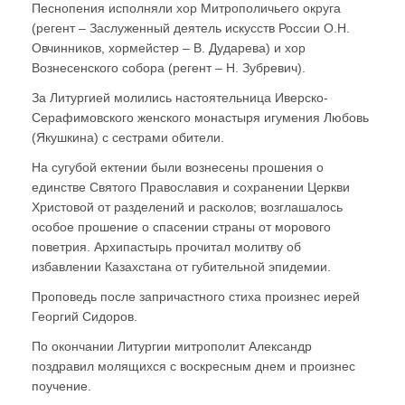
Песнопения исполняли хор Митрополичьего округа
(регент – Заслуженный деятель искусств России О.Н.
Овчинников, хормейстер – В. Дударева) и хор
Вознесенского собора (регент – Н. Зубревич).
За Литургией молились настоятельница Иверско-
Серафимовского женского монастыря игумения Любовь
(Якушкина) с сестрами обители.
На сугубой ектении были вознесены прошения о
единстве Святого Православия и сохранении Церкви
Христовой от разделений и расколов; возглашалось
особое прошение о спасении страны от морового
поветрия. Архипастырь прочитал молитву об
избавлении Казахстана от губительной эпидемии.
Проповедь после запричастного стиха произнес иерей
Георгий Сидоров.
По окончании Литургии митрополит Александр
поздравил молящихся с воскресным днем и произнес
поучение.