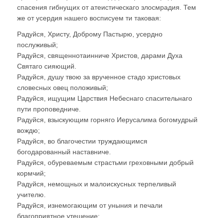
спасения гибнущих от атеистическаго злосмрадия. Тем
же от усердия нашего восписуем ти таковая:
Радуйся, Христу, Доброму Пастырю, усердно
послуживый;
Радуйся, священнотаинниче Христов, дарами Духа
Святаго сияющий.
Радуйся, душу твою за врученное стадо христовых
словесных овец положивый;
Радуйся, ищущим Царствия Небеснаго спасительнаго
пути проповедниче.
Радуйся, взыскующим горняго Иерусалима богомудрый
вождю;
Радуйся, во благочестии труждающимся
богодарованный наставниче.
Радуйся, обуреваемым страстьми греховными добрый
кормчий;
Радуйся, немощных и малоискусных терпеливый
учителю.
Радуйся, изнемогающим от уныния и печали
благоприятное утешение;