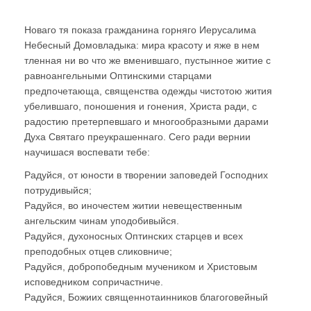
Новаго тя показа гражданина горняго Иерусалима
Небесный Домовладыка: мира красоту и яже в нем
тленная ни во что же вменившаго, пустынное житие с
равноангельными Оптинскими старцами
предпочетающа, священства одежды чистотою жития
убелившаго, поношения и гонения, Христа ради, с
радостию претерпевшаго и многообразными дарами
Духа Святаго преукрашеннаго. Сего ради вернии
научишася воспевати тебе:
Радуйся, от юности в творении заповедей Господних
потрудивыйся;
Радуйся, во иночестем житии невещественным
ангельским чинам уподобивыйся.
Радуйся, духоносных Оптинских старцев и всех
преподобных отцев сликовниче;
Радуйся, добропобедным мучеником и Христовым
исповедником сопричастниче.
Радуйся, Божиих священнотаинников благоговейный