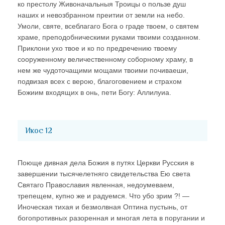
ко престолу Живоначальныя Троицы о пользе душ
наших и невозбранном преитии от земли на небо.
Умоли, святе, всеблагаго Бога о граде твоем, о святем
храме, преподобническими руками твоими созданном.
Приклони ухо твое и ко по предречению твоему
сооруженному величественному соборному храму, в
нем же чудоточащими мощами твоими почиваеши,
подвизая всех с верою, благоговением и страхом
Божиим входящих в онь, пети Богу: Аллилуиа.
Икос 12
Поюще дивная дела Божия в путях Церкви Русския в
завершении тысячелетняго свидетельства Ею света
Святаго Православия явленная, недоумеваем,
трепещем, купно же и радуемся. Что убо зрим ?! —
Иноческая тихая и безмолвная Оптина пустынь, от
богопротивных разоренная и многая лета в поругании и