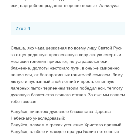
еси, надгробное рыдание творяще песнью: Аллилуиа.
Икос 4
Слыша, яко чада церковная по всему лицу Святой Руси
за отцепреданную православную веру лютую смерть и
жестокия гонения приемлют, не устрашился еси,
блаженне, долготы жестокаго пути, в онь же смиренно
пошел еси, от богопротивных гонителей ссылаем. Зиму
лютую и пустынный зной летний и ярость огненную
лагерных пыток терпением твоим победил еси, теплоту
духовную блаженства вечнаго стяжав. За еже мы вопием
тебе таковая:
Радуйся, нищетою духовною блаженства Царства
Небеснаго унаследовавый;
Радуйся, плачем о грехах утешение Христово приявый.
Радуйся, алчбою и жаждою правды Божия нетленныя