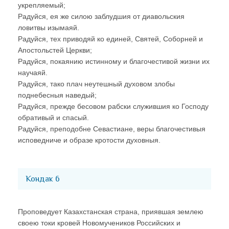
укрепляемый;
Радуйся, ея же силою заблудшия от диавольския
ловитвы изымаяй.
Радуйся, тех приводяй ко единей, Святей, Соборней и
Апостольстей Церкви;
Радуйся, покаянию истинному и благочестивой жизни их
научаяй.
Радуйся, тако плач неутешный духовом злобы
поднебесныя наведый;
Радуйся, прежде бесовом рабски служившия ко Господу
обративый и спасый.
Радуйся, преподобне Севастиане, веры благочестивыя
исповедниче и образе кротости духовныя.
Кондак 6
Проповедует Казахстанская страна, приявшая землею
своею токи кровей Новомучеников Российских и