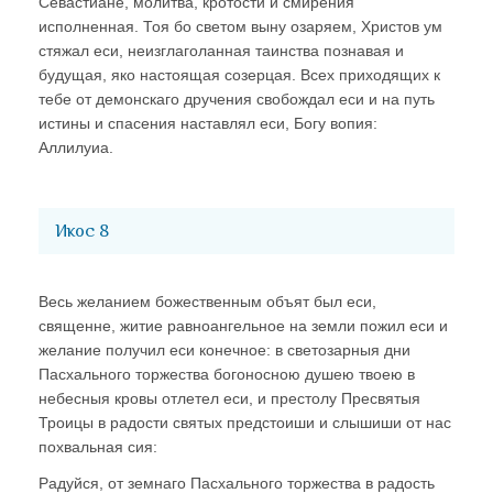
Севастиане, молитва, кротости и смирения
исполненная. Тоя бо светом выну озаряем, Христов ум
стяжал еси, неизглаголанная таинства познавая и
будущая, яко настоящая созерцая. Всех приходящих к
тебе от демонскаго дручения свобождал еси и на путь
истины и спасения наставлял еси, Богу вопия:
Аллилуиа.
Икос 8
Весь желанием божественным объят был еси,
священне, житие равноангельное на земли пожил еси и
желание получил еси конечное: в светозарныя дни
Пасхального торжества богоносною душею твоею в
небесныя кровы отлетел еси, и престолу Пресвятыя
Троицы в радости святых предстоиши и слышиши от нас
похвальная сия:
Радуйся, от земнаго Пасхального торжества в радость