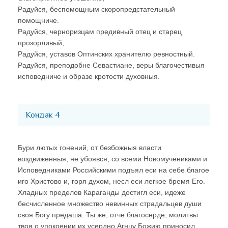
Радуйся, беспомощным скоропредстательный
помощниче.
Радуйся, черноризцам предивный отец и старец
прозорливый;
Радуйся, уставов Оптинских хранителю ревностный.
Радуйся, преподобне Севастиане, веры благочестивыя
исповедниче и образе кротости духовныя.
Кондак 4
Бури лютых гонений, от безбожныя власти
воздвиженныя, не убоявся, со всеми Новомучениками и
Исповедниками Российскими подъял еси на себе благое
иго Христово и, горя духом, несл еси легкое бремя Его.
Хладных пределов Караганды достигл еси, идеже
бесчисленное множество невинных страдальцев души
своя Богу предаша. Ты же, отче благосерде, молитвы
твоя о упокоении их усердно Агнцу Божию приносил