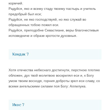
кормчий.
Радуйся, яко и всему стаду твоему пастырь и учитель
предобрый был еси;
Радуйся, не яко господствуяй, но яко служай во
обращенных тобою пожил еси.
Радуйся, преподобне Севастиане, веры благочестивыя
исповедниче и образе кротости духовныя.
Кондак 7
Хотя отечества небеснаго достигнути, перстною плотию
обложен, дух твой молитвою воскрилял еси и, к Богу
умом твоим восходя, горния доброты зрел еси славу, со
всеми ангельскими силами поя Богу: Аллилуиа.
Икос 7