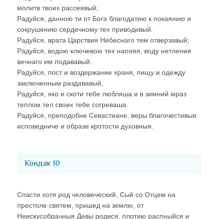
молитв твоих рассеявый;
Радуйся, данною ти от Бога благодатию к покаянию и
сокрушению сердечному тех приводивый.
Радуйся, врата Царствия Небеснаго тем отверзавый;
Радуйся, водою ключевою тех напояя, воду нетления
вечнаго им подававый.
Радуйся, пост и воздержание храня, пищу и одежду
заключенным раздававый;
Радуйся, яко и скоти тебе любляша и в зимний мраз
теплом тел своих тебе согреваша.
Радуйся, преподобне Севастиане, веры благочестивыя
исповедниче и образе кротости духовныя.
Кондак 10
Спасти хотя род человеческий, Сый со Отцем на
престоле святем, пришед на землю, от
Неискусобрачныя Девы родися, плотию распныйся и