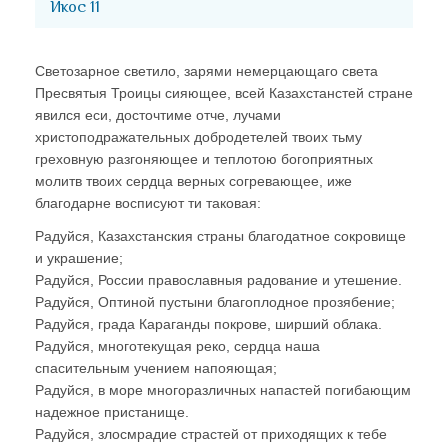
Икос 11
Светозарное светило, зарями немерцающаго света
Пресвятыя Троицы сияющее, всей Казахстанстей стране
явился еси, досточтиме отче, лучами
христоподражательных добродетелей твоих тьму
греховную разгоняющее и теплотою богоприятных
молитв твоих сердца верных согревающее, иже
благодарне восписуют ти таковая:
Радуйся, Казахстанския страны благодатное сокровище
и украшение;
Радуйся, России православныя радование и утешение.
Радуйся, Оптиной пустыни благоплодное прозябение;
Радуйся, града Караганды покрове, ширший облака.
Радуйся, многотекущая реко, сердца наша
спасительным учением напояющая;
Радуйся, в море многоразличных напастей погибающим
надежное пристанище.
Радуйся, злосмрадие страстей от приходящих к тебе