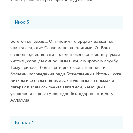
Икос 5
Боготечная звезда, Оптинскими старцами возженная,
явился еси, отче Севастиане, досточтиме. От Бога
священнодействовати положен был еси воистину, умом
чистым, сердцем смиренным и душею кроткою службу
Тому принося, беды претерпел еси и гонения, и
болезни, исповедания ради Божественныя Истины, юже
житием и словесы твоими заключенным в тюрьмах и
лагерях и всем ссыльным являл еси, немощныя
укрепляя и верныя утверждая благодарне пети Богу:
Аллилуиа.
Кондак 5