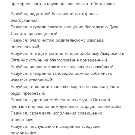
претерпевшаго, и научи нас воспевати тебе таковая:
Радуйся, родителей благочестивых отрасль
благоуханная;
Радуйся, в купели святаго крещения благодатию Духа
Святаго просвещенный.
Радуйся, благочестию родительскому измлада
поревновавый;
Радуйся, от отца и матери ко преподобному Амвросию в
Оптину пустынь на благословение приведенный.
Радуйся, иноческое житие вседушевне возлюбивый;
Радуйся, в творении заповедей Божиих себе чиста
издетска утвердивый;
Радуйся, от юности твоея вся мира сего красная, Бога
ради, презревый.
Радуйся, Царствия Небеснаго взыскуя, в Оптиной
пустыни под осенением духовных старцев поселивыйся;
Радуйся, своея воли исполнения совершенно
отвергшися.
Радуйся, послушанию и смирению вседушно
покоривыйся;