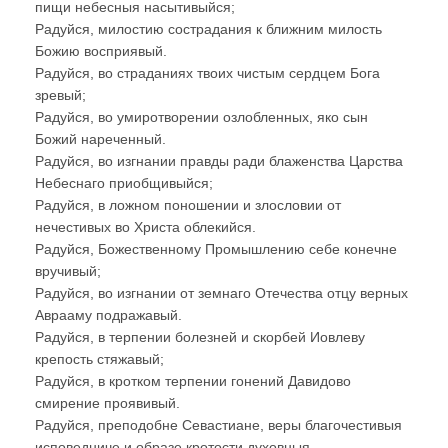
пищи небесныя насытивыйся;
Радуйся, милостию сострадания к ближним милость
Божию восприявый.
Радуйся, во страданиях твоих чистым сердцем Бога
зревый;
Радуйся, во умиротворении озлобленных, яко сын
Божий нареченный.
Радуйся, во изгнании правды ради блаженства Царства
Небеснаго приобщивыйся;
Радуйся, в ложном поношении и злословии от
нечестивых во Христа облекийся.
Радуйся, Божественному Промышлению себе конечне
вручивый;
Радуйся, во изгнании от земнаго Отечества отцу верных
Аврааму подражавый.
Радуйся, в терпении болезней и скорбей Иовлеву
крепость стяжавый;
Радуйся, в кротком терпении гонений Давидово
смирение проявивый.
Радуйся, преподобне Севастиане, веры благочестивыя
исповедниче и образе кротости духовныя.