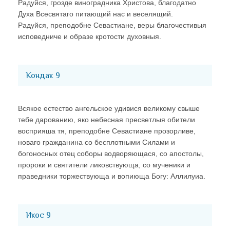
Радуйся, грозде виноградника Христова, благодатно
Духа Всесвятаго питающий нас и веселящий.
Радуйся, преподобне Севастиане, веры благочестивыя
исповедниче и образе кротости духовныя.
Кондак 9
Всякое естество ангельское удивися великому свыше
тебе дарованию, яко небесная пресветлыя обители
восприяша тя, преподобне Севастиане прозорливе,
новаго гражданина со бесплотными Силами и
богоносных отец соборы водворяющася, со апостолы,
пророки и святители ликовствующа, со мученики и
праведники торжествующа и вопиюща Богу: Аллилуиа.
Икос 9