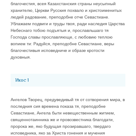
благочестия, всея Казахстанския страны неусыпный
хранителю, Церкви Русския похвало и христоименитых
людей радование, преподобне отче Севастиане.
Ублажаем подвиги и труды твоя, ради наследия Царства
Небеснаго тобою подъятыя и, прославльшаго тя
Господа славы прославляюще, с любовию теплою
вопием ти: Радуйся, преподобне Севастиане, веры
благочестивыя исповедниче и образе кротости
духовныя.
Икос 1
Ангелов Творец, предуведивый тя от сотворения мира, в
последния сия времена показа тя, преподобне
Севастиане, Ангела быти невещественным житием,
священнотаинника же и провозвестника благодати,
пророка же, яко будущая прозиравшаго, твердаго
исповедника, яко за Христа гонения и мучения