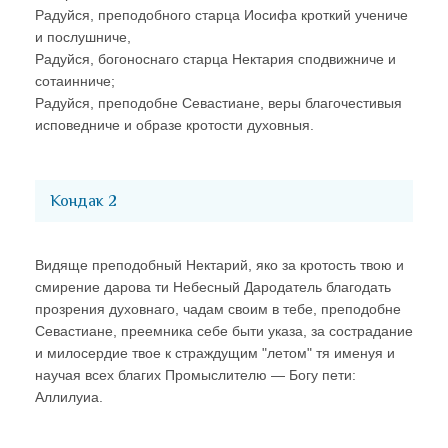
Радуйся, преподобного старца Иосифа кроткий учениче
и послушниче,
Радуйся, богоноснаго старца Нектария сподвижниче и
сотаинниче;
Радуйся, преподобне Севастиане, веры благочестивыя
исповедниче и образе кротости духовныя.
Кондак 2
Видяще преподобный Нектарий, яко за кротость твою и
смирение дарова ти Небесный Дародатель благодать
прозрения духовнаго, чадам своим в тебе, преподобне
Севастиане, преемника себе быти указа, за сострадание
и милосердие твое к страждущим "летом" тя именуя и
научая всех благих Промыслителю — Богу пети:
Аллилуиа.