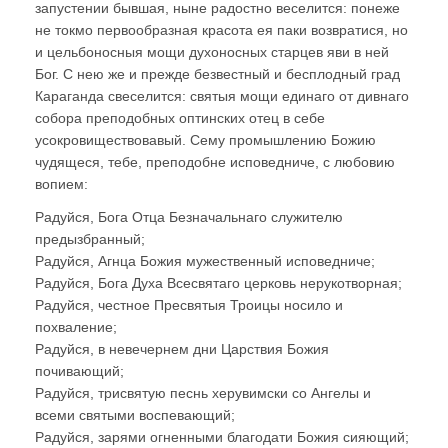
запустении бывшая, ныне радостно веселится: понеже
не токмо первообразная красота ея паки возвратися, но
и цельбоносныя мощи духоносных старцев яви в ней
Бог. С нею же и прежде безвестный и бесплодный град
Караганда свеселится: святыя мощи единаго от дивнаго
собора преподобных оптинских отец в себе
усокровиществовавый. Сему промышлению Божию
чудящеся, тебе, преподобне исповедниче, с любовию
вопием:
Радуйся, Бога Отца Безначальнаго служителю
предызбранный;
Радуйся, Агнца Божия мужественный исповедниче;
Радуйся, Бога Духа Всесвятаго церковь нерукотворная;
Радуйся, честное Пресвятыя Троицы носило и
похваление;
Радуйся, в невечернем дни Царствия Божия
почивающий;
Радуйся, трисвятую песнь херувимски со Ангелы и
всеми святыми воспевающий;
Радуйся, зарями огненными благодати Божия сияющий;