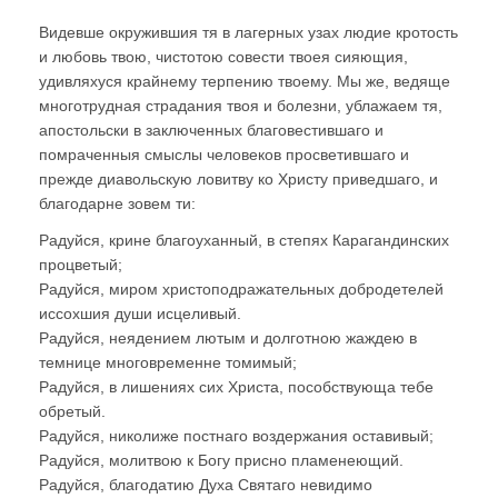
Видевше окружившия тя в лагерных узах людие кротость
и любовь твою, чистотою совести твоея сияющия,
удивляхуся крайнему терпению твоему. Мы же, ведяще
многотрудная страдания твоя и болезни, ублажаем тя,
апостольски в заключенных благовестившаго и
помраченныя смыслы человеков просветившаго и
прежде диавольскую ловитву ко Христу приведшаго, и
благодарне зовем ти:
Радуйся, крине благоуханный, в степях Карагандинских
процветый;
Радуйся, миром христоподражательных добродетелей
иссохшия души исцеливый.
Радуйся, неядением лютым и долготною жаждею в
темнице многовременне томимый;
Радуйся, в лишениях сих Христа, пособствующа тебе
обретый.
Радуйся, николиже постнаго воздержания оставивый;
Радуйся, молитвою к Богу присно пламенеющий.
Радуйся, благодатию Духа Святаго невидимо