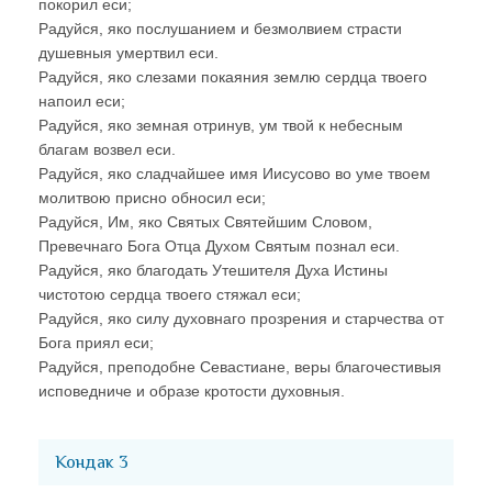
покорил еси;
Радуйся, яко послушанием и безмолвием страсти
душевныя умертвил еси.
Радуйся, яко слезами покаяния землю сердца твоего
напоил еси;
Радуйся, яко земная отринув, ум твой к небесным
благам возвел еси.
Радуйся, яко сладчайшее имя Иисусово во уме твоем
молитвою присно обносил еси;
Радуйся, Им, яко Святых Святейшим Словом,
Превечнаго Бога Отца Духом Святым познал еси.
Радуйся, яко благодать Утешителя Духа Истины
чистотою сердца твоего стяжал еси;
Радуйся, яко силу духовнаго прозрения и старчества от
Бога приял еси;
Радуйся, преподобне Севастиане, веры благочестивыя
исповедниче и образе кротости духовныя.
Кондак 3