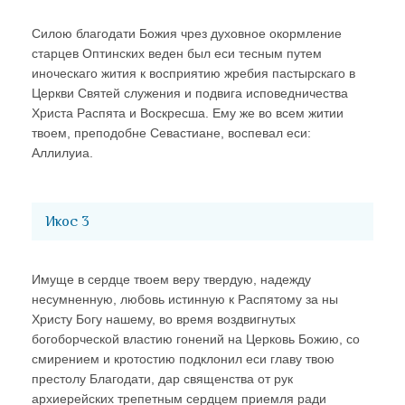
Силою благодати Божия чрез духовное окормление
старцев Оптинских веден был еси тесным путем
иноческаго жития к восприятию жребия пастырскаго в
Церкви Святей служения и подвига исповедничества
Христа Распята и Воскресша. Ему же во всем житии
твоем, преподобне Севастиане, воспевал еси:
Аллилуиа.
Икос 3
Имуще в сердце твоем веру твердую, надежду
несумненную, любовь истинную к Распятому за ны
Христу Богу нашему, во время воздвигнутых
богоборческой властию гонений на Церковь Божию, со
смирением и кротостию подклонил еси главу твою
престолу Благодати, дар священства от рук
архиерейских трепетным сердцем приемля ради