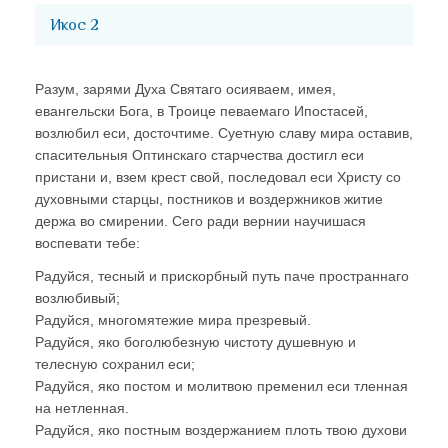
Икос 2
Разум, зарями Духа Святаго осияваем, имея,
евангельски Бога, в Троице певаемаго Ипостасей,
возлюбил еси, досточтиме. Суетную славу мира оставив,
спасительныя Оптинскаго старчества достигл еси
пристани и, взем крест свой, последовал еси Христу со
духовными старцы, постников и воздержников житие
держа во смирении. Сего ради вернии научишася
воспевати тебе:
Радуйся, тесный и прискорбный путь паче пространнаго
возлюбивый;
Радуйся, многомятежие мира презревый.
Радуйся, яко боголюбезную чистоту душевную и
телесную сохранил еси;
Радуйся, яко постом и молитвою пременил еси тленная
на нетленная.
Радуйся, яко постным воздержанием плоть твою духови