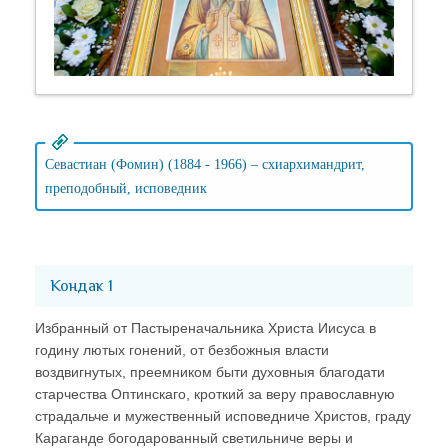
Севастиан (Фомин) (1884 - 1966) – схиархимандрит,
преподобный, исповедник
Кондак 1
Избранный от Пастыреначальника Христа Иисуса в
годину лютых гонений, от безбожныя власти
воздвигнутых, преемником быти духовныя благодати
старчества Оптинскаго, кроткий за веру православную
страдальче и мужественный исповедниче Христов, граду
Караганде богодарованный светильниче веры и