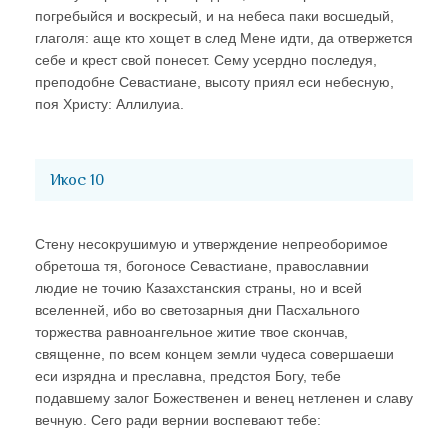
погребыйся и воскресый, и на небеса паки восшедый,
глаголя: аще кто хощет в след Мене идти, да отвержется
себе и крест свой понесет. Сему усердно последуя,
преподобне Севастиане, высоту приял еси небесную,
поя Христу: Аллилуиа.
Икос 10
Стену несокрушимую и утверждение непреоборимое
обретоша тя, богоносе Севастиане, православнии
людие не точию Казахстанския страны, но и всей
вселенней, ибо во светозарныя дни Пасхального
торжества равноангельное житие твое скончав,
священне, по всем концем земли чудеса совершаеши
еси изрядна и преславна, предстоя Богу, тебе
подавшему залог Божественен и венец нетленен и славу
вечную. Сего ради вернии воспевают тебе: