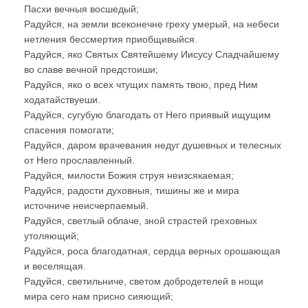
Пасхи вечныя восшедый;
Радуйся, на земли всеконечне греху умерый, на небеси
нетления бессмертия приобщивыйся.
Радуйся, яко Святых Святейшему Иисусу Сладчайшему
во славе вечной предстоиши;
Радуйся, яко о всех чтущих память твою, пред Ним
ходатайствуеши.
Радуйся, сугубую благодать от Него приявый ищущим
спасения помогати;
Радуйся, даром врачевания недуг душевных и телесных
от Него прославленный.
Радуйся, милости Божия струя неизсякаемая;
Радуйся, радости духовныя, тишины же и мира
источниче неисчерпаемый.
Радуйся, светлый облаче, зной страстей греховных
утоляющий;
Радуйся, роса благодатная, сердца верных орошающая
и веселящая.
Радуйся, светильниче, светом добродетелей в нощи
мира сего нам присно сияющий;