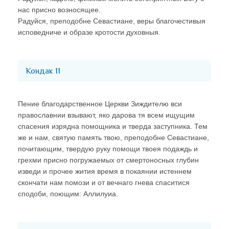
нас присно возносящее.
Радуйся, преподобне Севастиане, веры благочестивыя
исповедниче и образе кротости духовныя.
Кондак 11
Пение благодарственное Церкви Зиждителю вси
православнии взывают, яко дарова тя всем ищущим
спасения изрядна помощника и тверда заступника. Тем
же и нам, святую память твою, преподобне Севастиане,
почитающим, твердую руку помощи твоея подаждь и
грехми присно погружаемых от смертоносных глубин
изведи и прочее жития время в покаянии истеннем
скончати нам помози и от вечнаго гнева спаситися
сподоби, поющим: Аллилуиа.