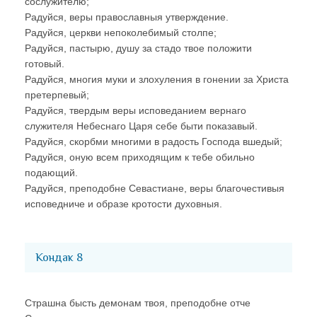
сослужителю;
Радуйся, веры православныя утверждение.
Радуйся, церкви непоколебимый столпе;
Радуйся, пастырю, душу за стадо твое положити
готовый.
Радуйся, многия муки и злохуления в гонении за Христа
претерпевый;
Радуйся, твердым веры исповеданием вернаго
служителя Небеснаго Царя себе быти показавый.
Радуйся, скорбми многими в радость Господа вшедый;
Радуйся, оную всем приходящим к тебе обильно
подающий.
Радуйся, преподобне Севастиане, веры благочестивыя
исповедниче и образе кротости духовныя.
Кондак 8
Страшна бысть демонам твоя, преподобне отче