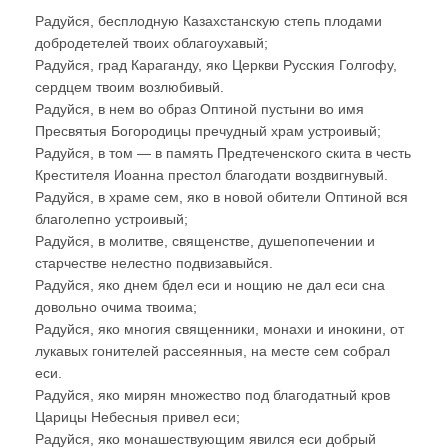
Радуйся, бесплодную Казахстанскую степь плодами
добродетелей твоих облагоухавый;
Радуйся, град Караганду, яко Церкви Русския Голгофу,
сердцем твоим возлюбивый.
Радуйся, в нем во образ Оптиной пустыни во имя
Пресвятыя Богородицы пречудный храм устроивый;
Радуйся, в том — в память Предтеченского скита в честь
Крестителя Иоанна престол благодати воздвигнувый.
Радуйся, в храме сем, яко в новой обители Оптиной вся
благолепно устроивый;
Радуйся, в молитве, священстве, душепопечении и
старчестве нелестно подвизавыйся.
Радуйся, яко днем бдел еси и нощию не дал еси сна
довольно очима твоима;
Радуйся, яко многия священники, монахи и инокини, от
лукавых гонителей рассеянныя, на месте сем собрал
еси.
Радуйся, яко мирян множество под благодатный кров
Царицы Небесныя привел еси;
Радуйся, яко монашествующим явился еси добрый