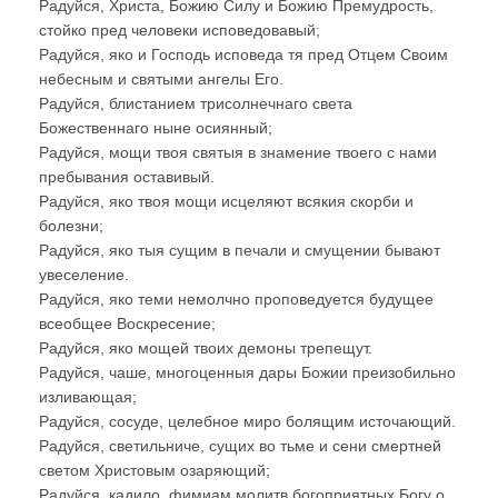
Радуйся, Христа, Божию Силу и Божию Премудрость,
стойко пред человеки исповедовавый;
Радуйся, яко и Господь исповеда тя пред Отцем Своим
небесным и святыми ангелы Его.
Радуйся, блистанием трисолнечнаго света
Божественнаго ныне осиянный;
Радуйся, мощи твоя святыя в знамение твоего с нами
пребывания оставивый.
Радуйся, яко твоя мощи исцеляют всякия скорби и
болезни;
Радуйся, яко тыя сущим в печали и смущении бывают
увеселение.
Радуйся, яко теми немолчно проповедуется будущее
всеобщее Воскресение;
Радуйся, яко мощей твоих демоны трепещут.
Радуйся, чаше, многоценныя дары Божии преизобильно
изливающая;
Радуйся, сосуде, целебное миро болящим источающий.
Радуйся, светильниче, сущих во тьме и сени смертней
светом Христовым озаряющий;
Радуйся, кадило, фимиам молитв богоприятных Богу о