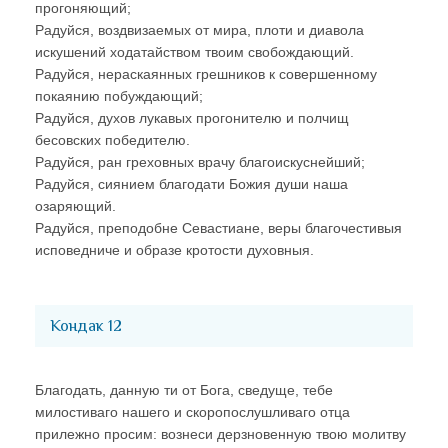
прогоняющий;
Радуйся, воздвизаемых от мира, плоти и диавола
искушений ходатайством твоим свобождающий.
Радуйся, нераскаянных грешников к совершенному
покаянию побуждающий;
Радуйся, духов лукавых прогонителю и полчищ
бесовских победителю.
Радуйся, ран греховных врачу благоискуснейший;
Радуйся, сиянием благодати Божия души наша
озаряющий.
Радуйся, преподобне Севастиане, веры благочестивыя
исповедниче и образе кротости духовныя.
Кондак 12
Благодать, данную ти от Бога, сведуще, тебе
милостиваго нашего и скоропослушливаго отца
прилежно просим: вознеси дерзновенную твою молитву