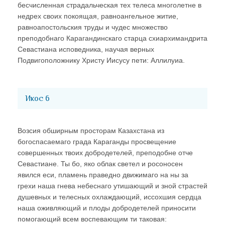
бесчисленная страдальческая тех телеса многолетне в
недрех своих покоящая, равноангельное житие,
равноапостольския труды и чудес множество
преподобнаго Карагандинскаго старца схиархимандрита
Севастиана исповедника, научая верных
Подвигоположнику Христу Иисусу пети: Аллилуиа.
Икос 6
Возсия обширным просторам Казахстана из
богоспасаемаго града Караганды просвещение
совершенных твоих добродетелей, преподобне отче
Севастиане. Ты бо, яко облак светел и росоносен
явился еси, пламень праведно движимаго на ны за
грехи наша гнева небеснаго утишающий и зной страстей
душевных и телесных охлаждающий, иссохшия сердца
наша оживляющий и плоды добродетелей приносити
помогающий всем воспевающим ти таковая: