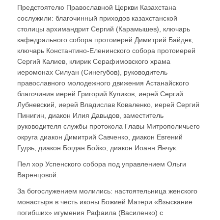
Предстоятелю Православной Церкви Казахстана
сослужили: благочинный приходов казахстанской
столицы архимандрит Сергий (Карамышев), ключарь
кафедрального собора протоиерей Димитрий Байдек,
ключарь Константино-Еленинского собора протоиерей
Сергий Калиев, клирик Серафимовского храма
иеромонах Силуан (Синегубов), руководитель
православного молодежного движения Астанайского
благочиния иерей Григорий Куликов, иерей Сергий
Лубневский, иерей Владислав Коваленко, иерей Сергий
Пинигин, диакон Илия Давыдов, заместитель
руководителя службы протокола Главы Митрополичьего
округа диакон Димитрий Савченко, диакон Евгений
Гудзь, диакон Богдан Бойко, диакон Иоанн Янчук.
Пел хор Успенского собора под управлением Ольги
Варенцовой.
За богослужением молились: настоятельница женского
монастыря в честь иконы Божией Матери «Взыскание
погибших» игумения Рафаила (Василенко) с