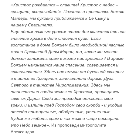
«Христос рождается – славите! Христос с небес –
срящите, встречайте!». Почитая и прославляя Божию
Матерь, мы духовно приближаемся к Ее Сыну и
нашему Спасителю.
Еще одним важным уроком этого дня является для нас
значение храма в деле спасения души. Если
воспитание в доме Божием было необходимой частью
жизни Пречистой Девы Марии, то, какое же место
должен занимать храм в жизни нас грешных? В храме
Божием начинается наше спасение, совершается и
заканчивается. Здесь нас омыли от духовной скверны
в таинстве Крещения, запечатлели дарами Духа
Святого в таинстве Миропомазания. Здесь мы
таинственно соединяемся со Христом, причащаясь
святых Даров. Сюда мы приходим оплакать свои
грехи, и излить пред Господом свои скорби - и уходим
отсюда примиренные, ободренные, утешенные.
Будем же любить храм и как можно чаще посещать
это Небо земное».
Из проповеди митрополита
Александра.