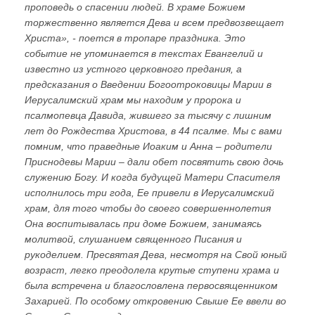
проповедь о спасении людей. В храме Божием
торжественно является Дева и всем предвозвещает
Христа», - поется в тропаре праздника. Это
событие не упоминается в текстах Евангелий и
известно из устного церковного предания, а
предсказания о Введении Богоотроковицы Марии в
Иерусалимский храм мы находим у пророка и
псалмопевца Давида, жившего за тысячу с лишним
лет до Рождества Христова, в 44 псалме. Мы с вами
помним, что праведные Иоаким и Анна – родители
Приснодевы Марии – дали обет посвятить свою дочь
служению Богу. И когда будущей Матери Спасителя
исполнилось три года, Ее привели в Иерусалимский
храм, для того чтобы до своего совершеннолетия
Она воспитывалась при доме Божием, занимаясь
молитвой, слушанием священного Писания и
рукоделием. Пресвятая Дева, несмотря на Свой юный
возраст, легко преодолела крутые ступени храма и
была встречена и благословлена первосвященником
Захарией. По особому откровению Свыше Ее ввели во