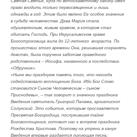
Святая Святых, куда по ветхозаветному закону имел
право входить только первосвященник и лишь
однажды в год. Этим было явлено Ее особое значение
в судьбе человечества: Дева Мария стала
одушевленным, живым храмом, в котором стал
обитать Господь. При Иерусалимском храме
Богоотроковица жила до 12-летнего возраста. По
прошествии этого времени Она, решившая сохранять
девство, была поручена заботам праведного
родственника – Иосифа, названного в последствии
«Обручник».
«Ныне мы празднуем память того, что некогда
содействовало воплощению Бога. Ибо Бог Слово
становится Сыном Человеческим – сыном
Приснодевы», – так говорит о значении праздника
Введения святитель Григорий Палама, архиепископ
Солунский. Это событие, которым прославляется
Пресвятая Богородица, послужившая тайне
Боговоплощения, готовит нас к встрече праздника
Рождества Христова. Поэтому на утрени в канун
Введения впервые раздается ликующая песнь: