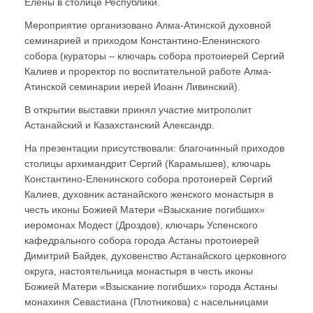
Елены в столице Республики.
Мероприятие организовано Алма-Атинской духовной
семинарией и приходом Константино-Еленинского
собора (кураторы – ключарь собора протоиерей Сергий
Калиев и проректор по воспитательной работе Алма-
Атинской семинарии иерей Иоанн Ливинский).
В открытии выставки принял участие митрополит
Астанайский и Казахстанский Александр.
На презентации присутствовали: благочинный приходов
столицы архимандрит Сергий (Карамышев), ключарь
Константино-Еленинского собора протоиерей Сергий
Калиев, духовник астанайского женского монастыря в
честь иконы Божией Матери «Взыскание погибших»
иеромонах Модест (Дроздов), ключарь Успенского
кафедрального собора города Астаны протоиерей
Димитрий Байдек, духовенство Астанайского церковного
округа, настоятельница монастыря в честь иконы
Божией Матери «Взыскание погибших» города Астаны
монахиня Севастиана (Плотникова) с насельницами