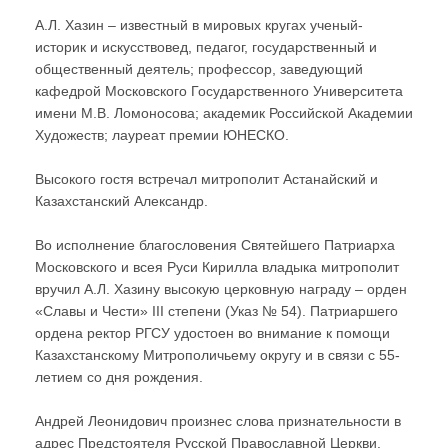
А.Л. Хазин – известный в мировых кругах ученый-
историк и искусствовед, педагог, государственный и
общественный деятель; профессор, заведующий
кафедрой Московского Государственного Университета
имени М.В. Ломоносова; академик Российской Академии
Художеств; лауреат премии ЮНЕСКО.
Высокого гостя встречал митрополит Астанайский и
Казахстанский Александр.
Во исполнение благословения Святейшего Патриарха
Московского и всея Руси Кирилла владыка митрополит
вручил А.Л. Хазину высокую церковную награду – орден
«Славы и Чести» III степени (Указ № 54). Патриаршего
ордена ректор РГСУ удостоен во внимание к помощи
Казахстанскому Митрополичьему округу и в связи с 55-
летием со дня рождения.
Андрей Леонидович произнес слова признательности в
адрес Предстоятеля Русской Православной Церкви.