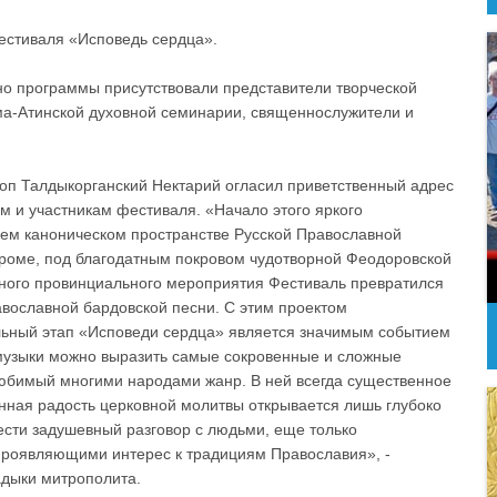
естиваля «Исповедь сердца».
но программы присутствовали представители творческой
ма-Атинской духовной семинарии, священнослужители и
оп Талдыкорганский Нектарий огласил приветственный адрес
м и участникам фестиваля. «Начало этого яркого
сем каноническом пространстве Русской Православной
троме, под благодатным покровом чудотворной Феодоровской
много провинциального мероприятия Фестиваль превратился
авославной бардовской песни. С этим проектом
альный этап «Исповеди сердца» является значимым событием
е музыки можно выразить самые сокровенные и сложные
 любимый многими народами жанр. В ней всегда существенное
нная радость церковной молитвы открывается лишь глубоко
ести задушевный разговор с людьми, еще только
роявляющими интерес к традициям Православия», -
адыки митрополита.