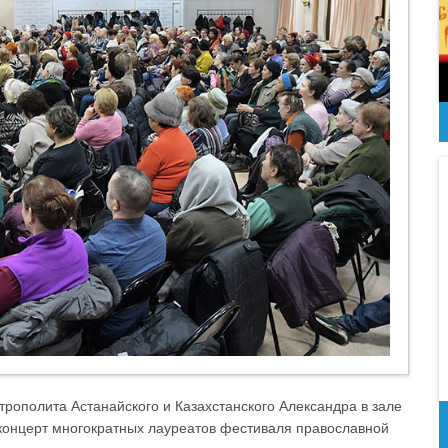
трополита Астанайского и Казахстанского Александра в зале
концерт многократных лауреатов фестиваля православной