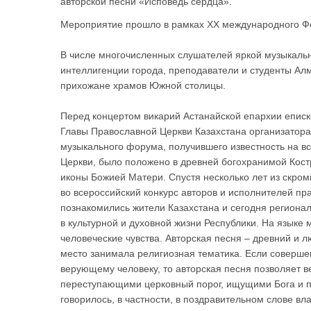
авторской песни «Исповедь сердца».
Мероприятие прошло в рамках ХХ международного Ф
В числе многочисленных слушателей яркой музыкаль
интеллигенции города, преподаватели и студенты Ал
прихожане храмов Южной столицы.
Перед концертом викарий Астанайской епархии еписк
Главы Православной Церкви Казахстана организатора
музыкального форума, получившего известность на в
Церкви, было положено в древней богохранимой Кос
иконы Божией Матери. Спустя несколько лет из скро
во всероссийский конкурс авторов и исполнителей пр
познакомились жители Казахстана и сегодня регион
в культурной и духовной жизни Республики. На язык
человеческие чувства. Авторская песня – древний и
место занимала религиозная тематика. Если соверше
верующему человеку, то авторская песня позволяет в
переступающими церковный порог, ищущими Бога и п
говорилось, в частности, в поздравительном слове вл